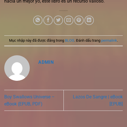
hacia un mejor yo, este libro es un recurso valioso.
Mục nhập này đã được đăng trong
BLOG
. Đánh dấu trang
permalink
.
ADMIN
Boy Swallows Universe –
Lazos De Sangre | eBook
eBook (EPUB, PDF)
[EPUB]