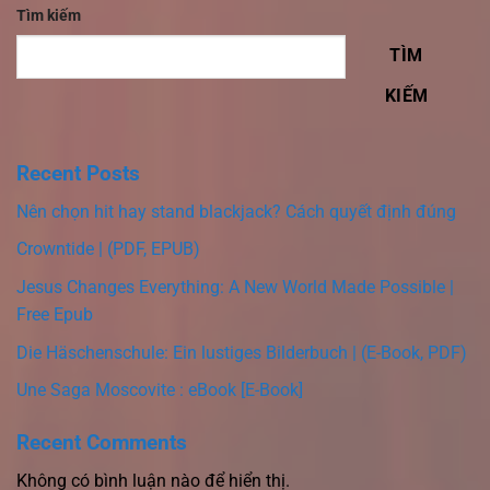
Tìm kiếm
TÌM
KIẾM
Recent Posts
Nên chọn hit hay stand blackjack? Cách quyết định đúng
Crowntide | (PDF, EPUB)
Jesus Changes Everything: A New World Made Possible |
Free Epub
Die Häschenschule: Ein lustiges Bilderbuch | (E-Book, PDF)
Une Saga Moscovite : eBook [E-Book]
Recent Comments
Không có bình luận nào để hiển thị.