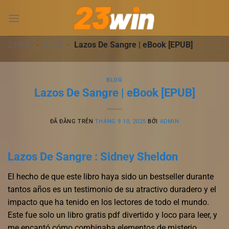
Chuyển
đến
nội
dung
23WIN
-
BLOG
-
Lazos De Sangre | eBook [EPUB]
BLOG
Lazos De Sangre | eBook [EPUB]
ĐÃ ĐĂNG TRÊN
THÁNG 9 10, 2025
BỞI
ADMIN
Lazos De Sangre : Sidney Sheldon
El hecho de que este libro haya sido un bestseller durante
tantos años es un testimonio de su atractivo duradero y el
impacto que ha tenido en los lectores de todo el mundo.
Este fue solo un libro gratis pdf divertido y loco para leer, y
me encantó cómo combinaba elementos de misterio,