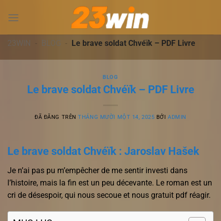
Chuyển
đến
nội
dung
23WIN
-
BLOG
-
Le brave soldat Chvéïk – PDF Livre
BLOG
Le brave soldat Chvéïk – PDF Livre
ĐÃ ĐĂNG TRÊN
THÁNG MƯỜI MỘT 14, 2025
BỞI
ADMIN
Le brave soldat Chvéïk : Jaroslav Hašek
Je n’ai pas pu m’empêcher de me sentir investi dans
l’histoire, mais la fin est un peu décevante. Le roman est un
cri de désespoir, qui nous secoue et nous gratuit pdf réagir.