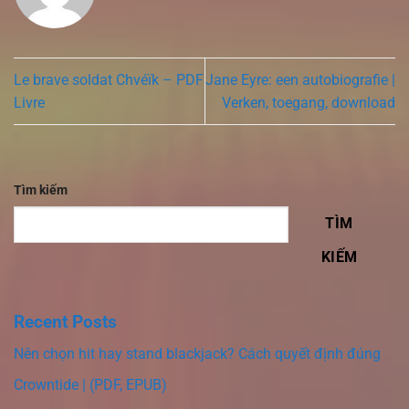
Le brave soldat Chvéïk – PDF
Jane Eyre: een autobiografie |
Livre
Verken, toegang, download
Tìm kiếm
TÌM
KIẾM
Recent Posts
Nên chọn hit hay stand blackjack? Cách quyết định đúng
Crowntide | (PDF, EPUB)