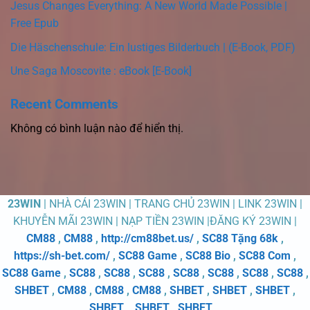
Jesus Changes Everything: A New World Made Possible |
Free Epub
Die Häschenschule: Ein lustiges Bilderbuch | (E-Book, PDF)
Une Saga Moscovite : eBook [E-Book]
Recent Comments
Không có bình luận nào để hiển thị.
23WIN
| NHÀ CÁI 23WIN | TRANG CHỦ 23WIN | LINK 23WIN |
KHUYỄN MÃI 23WIN | NẠP TIỀN 23WIN |ĐĂNG KÝ 23WIN |
CM88
,
CM88
,
http://cm88bet.us/
,
SC88 Tặng 68k
,
https://sh-bet.com/
,
SC88 Game
,
SC88 Bio
,
SC88 Com
,
SC88 Game
,
SC88
,
SC88
,
SC88
,
SC88
,
SC88
,
SC88
,
SC88
,
SHBET
,
CM88
,
CM88
,
CM88
,
SHBET
,
SHBET
,
SHBET
,
SHBET
,
SHBET
,
SHBET
,