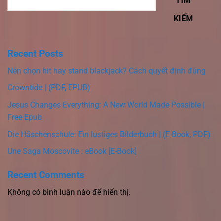
TÌM
KIẾM
Recent Posts
Nên chọn hit hay stand blackjack? Cách quyết định đúng
Crowntide | (PDF, EPUB)
Jesus Changes Everything: A New World Made Possible |
Free Epub
Die Häschenschule: Ein lustiges Bilderbuch | (E-Book, PDF)
Une Saga Moscovite : eBook [E-Book]
Recent Comments
Không có bình luận nào để hiển thị.