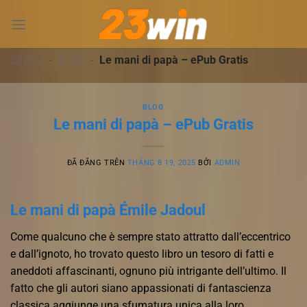
Chuyển
đến
nội
dung
23WIN
-
BLOG
-
Le mani di papà – ePub Gratis
BLOG
Le mani di papà – ePub Gratis
ĐÃ ĐĂNG TRÊN
THÁNG 8 19, 2025
BỞI
ADMIN
Le mani di papà Émile Jadoul
Come qualcuno che è sempre stato attratto dall’eccentrico
e dall’ignoto, ho trovato questo libro un tesoro di fatti e
aneddoti affascinanti, ognuno più intrigante dell’ultimo. Il
fatto che gli autori siano appassionati di fantascienza
classica aggiunge una sfumatura unica alla loro