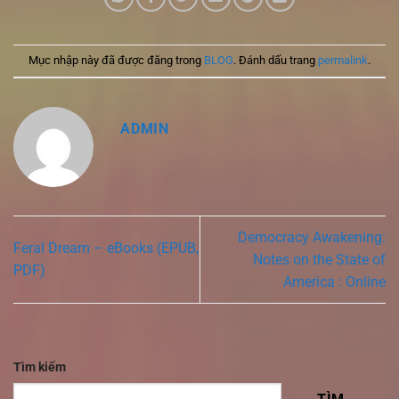
Mục nhập này đã được đăng trong
BLOG
. Đánh dấu trang
permalink
.
ADMIN
Democracy Awakening:
Feral Dream – eBooks (EPUB,
Notes on the State of
PDF)
America : Online
Tìm kiếm