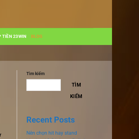
 TIỀN 23WIN
BLOG
Tìm kiếm
TÌM
KIẾM
Recent Posts
Nên chọn hit hay stand
r