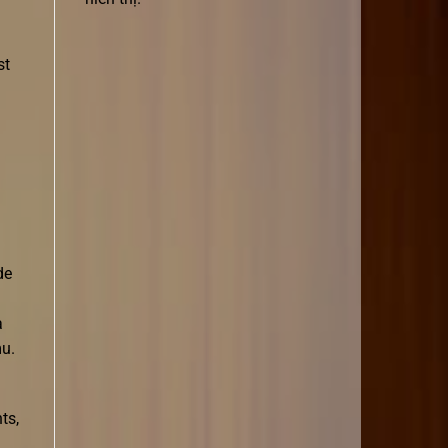
st
de
a
mu.
ts,