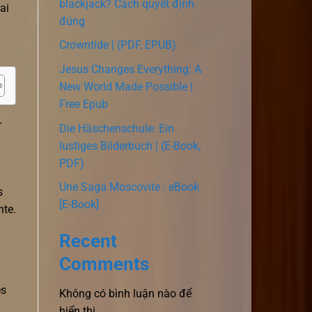
blackjack? Cách quyết định
ai
đúng
Crowntide | (PDF, EPUB)
Jesus Changes Everything: A
New World Made Possible |
Free Epub
r
Die Häschenschule: Ein
lustiges Bilderbuch | (E-Book,
PDF)
Une Saga Moscovite : eBook
s
[E-Book]
nte.
Recent
Comments
es
Không có bình luận nào để
hiển thị.