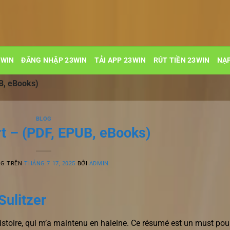
3WIN
ĐĂNG NHẬP 23WIN
TẢI APP 23WIN
RÚT TIỀN 23WIN
NẠP
UB, eBooks)
BLOG
rt – (PDF, EPUB, eBooks)
NG TRÊN
THÁNG 7 17, 2025
BỞI
ADMIN
Sulitzer
histoire, qui m’a maintenu en haleine. Ce résumé est un must pou