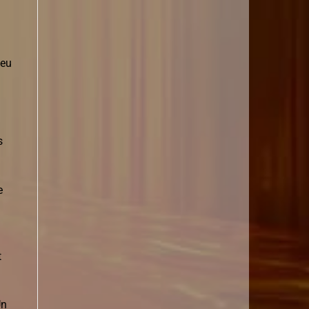
peu
s
e
t
Un