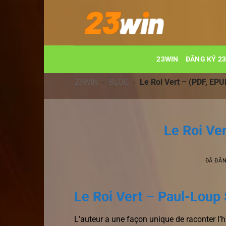
Chuyển
đến
nội
dung
23WIN
ĐĂNG KÝ 2
23WIN
-
BLOG
-
Le Roi Vert – (PDF, EP
Le Roi Ve
ĐÃ ĐĂ
Le Roi Vert – Paul-Loup 
L’auteur a une façon unique de raconter l’