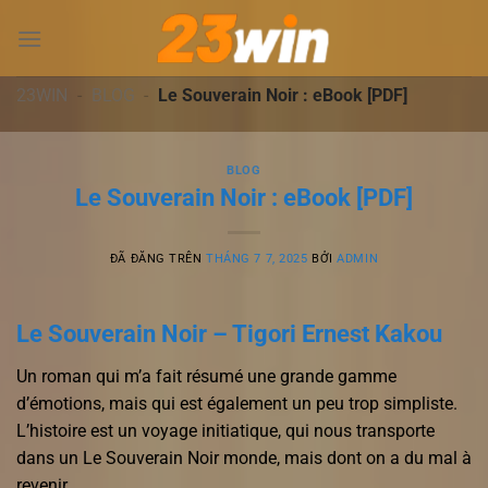
Chuyển
đến
nội
dung
23WIN
-
BLOG
-
Le Souverain Noir : eBook [PDF]
BLOG
Le Souverain Noir : eBook [PDF]
ĐÃ ĐĂNG TRÊN
THÁNG 7 7, 2025
BỞI
ADMIN
Le Souverain Noir – Tigori Ernest Kakou
Un roman qui m’a fait résumé une grande gamme
d’émotions, mais qui est également un peu trop simpliste.
L’histoire est un voyage initiatique, qui nous transporte
dans un Le Souverain Noir monde, mais dont on a du mal à
revenir.