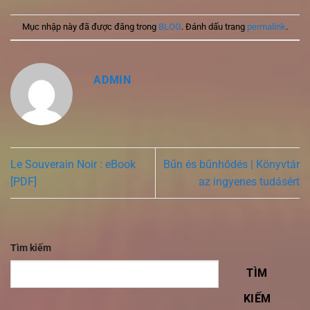
Mục nhập này đã được đăng trong
BLOG
. Đánh dấu trang
permalink
.
ADMIN
Le Souverain Noir : eBook
Bűn és bűnhődés | Könyvtár
[PDF]
az ingyenes tudásért
Tìm kiếm
TÌM
KIẾM