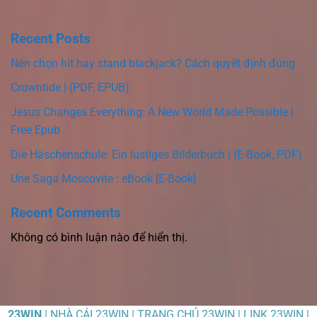
Recent Posts
Nên chọn hit hay stand blackjack? Cách quyết định đúng
Crowntide | (PDF, EPUB)
Jesus Changes Everything: A New World Made Possible |
Free Epub
Die Häschenschule: Ein lustiges Bilderbuch | (E-Book, PDF)
Une Saga Moscovite : eBook [E-Book]
Recent Comments
Không có bình luận nào để hiển thị.
23WIN
| NHÀ CÁI 23WIN | TRANG CHỦ 23WIN | LINK 23WIN |