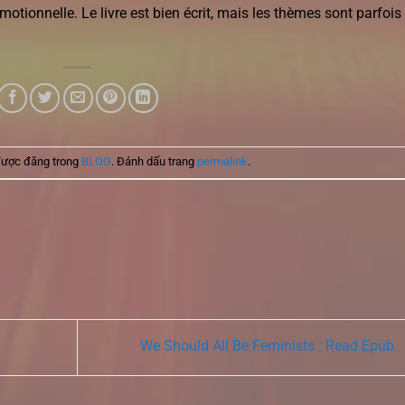
otionnelle. Le livre est bien écrit, mais les thèmes sont parfois
được đăng trong
BLOG
. Đánh dấu trang
permalink
.
We Should All Be Feminists : Read Epub