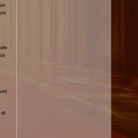
 un
vre
ivée
ois
ture
 et