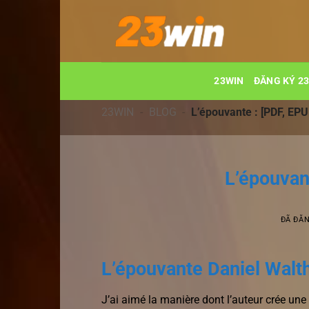
Chuyển
đến
nội
dung
23WIN
ĐĂNG KÝ 2
23WIN
-
BLOG
-
L’épouvante : [PDF, EP
L’épouvan
ĐÃ ĐĂ
L’épouvante Daniel Walt
J’ai aimé la manière dont l’auteur crée une