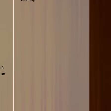
s à
t un