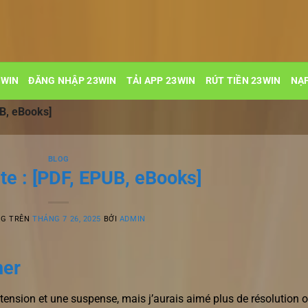
3WIN
ĐĂNG NHẬP 23WIN
TẢI APP 23WIN
RÚT TIỀN 23WIN
NẠP
UB, eBooks]
BLOG
te : [PDF, EPUB, eBooks]
NG TRÊN
THÁNG 7 26, 2025
BỞI
ADMIN
her
 tension et une suspense, mais j’aurais aimé plus de résolution 