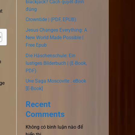
blackjack? Cách quyết định
đúng
ut
Crowntide | (PDF, EPUB)
Jesus Changes Everything: A
New World Made Possible |
Free Epub
Die Häschenschule: Ein
n
lustiges Bilderbuch | (E-Book,
PDF)
Une Saga Moscovite : eBook
age
[E-Book]
Recent
Comments
Không có bình luận nào để
hiển thị.