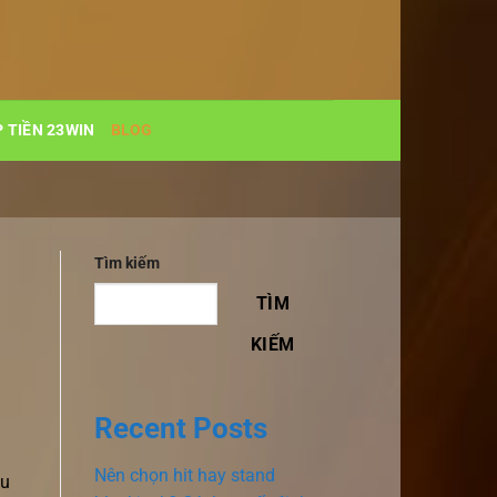
 TIỀN 23WIN
BLOG
Tìm kiếm
TÌM
KIẾM
Recent Posts
Nên chọn hit hay stand
ou