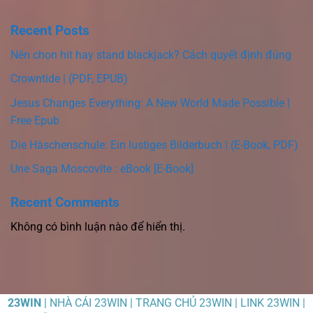
Recent Posts
Nên chọn hit hay stand blackjack? Cách quyết định đúng
Crowntide | (PDF, EPUB)
Jesus Changes Everything: A New World Made Possible |
Free Epub
Die Häschenschule: Ein lustiges Bilderbuch | (E-Book, PDF)
Une Saga Moscovite : eBook [E-Book]
Recent Comments
Không có bình luận nào để hiển thị.
23WIN
| NHÀ CÁI 23WIN | TRANG CHỦ 23WIN | LINK 23WIN |