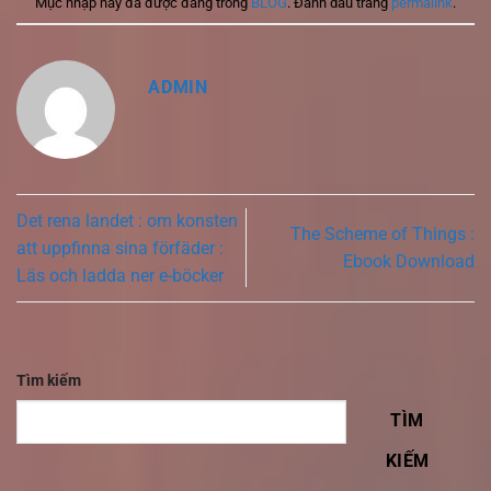
Mục nhập này đã được đăng trong
BLOG
. Đánh dấu trang
permalink
.
ADMIN
Det rena landet : om konsten
The Scheme of Things :
att uppfinna sina förfäder :
Ebook Download
Läs och ladda ner e-böcker
Tìm kiếm
TÌM
KIẾM