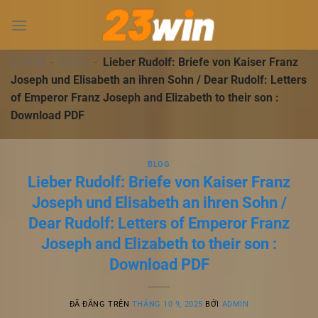
Chuyển
đến
nội
dung
23WIN
-
BLOG
-
Lieber Rudolf: Briefe von Kaiser Franz
Joseph und Elisabeth an ihren Sohn / Dear Rudolf: Letters
of Emperor Franz Joseph and Elizabeth to their son :
Download PDF
BLOG
Lieber Rudolf: Briefe von Kaiser Franz
Joseph und Elisabeth an ihren Sohn /
Dear Rudolf: Letters of Emperor Franz
Joseph and Elizabeth to their son :
Download PDF
ĐÃ ĐĂNG TRÊN
THÁNG 10 9, 2025
BỞI
ADMIN