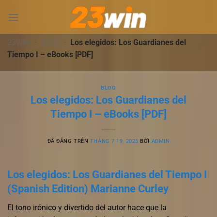
Chuyển
đến
nội
dung
23WIN
-
BLOG
-
Los elegidos: Los Guardianes del
Tiempo I – eBooks [PDF]
BLOG
Los elegidos: Los Guardianes del
Tiempo I – eBooks [PDF]
ĐÃ ĐĂNG TRÊN
THÁNG 7 19, 2025
BỞI
ADMIN
Los elegidos: Los Guardianes del Tiempo I
(Spanish Edition) Marianne Curley
El tono irónico y divertido del autor hace que la