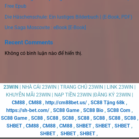
Free Epub
Die Häschenschule: Ein lustiges Bilderbuch | (E-Book, PDF)
Une Saga Moscovite : eBook [E-Book]
Recent Comments
Không có bình luận nào để hiển thị.
23WIN
| NHÀ CÁI 23WIN | TRANG CHỦ 23WIN | LINK 23WIN |
KHUYỄN MÃI 23WIN | NẠP TIỀN 23WIN |ĐĂNG KÝ 23WIN |
CM88
,
CM88
,
http://cm88bet.us/
,
SC88 Tặng 68k
,
https://sh-bet.com/
,
SC88 Game
,
SC88 Bio
,
SC88 Com
,
SC88 Game
,
SC88
,
SC88
,
SC88
,
SC88
,
SC88
,
SC88
,
SC88
,
SHBET
,
CM88
,
CM88
,
CM88
,
SHBET
,
SHBET
,
SHBET
,
SHBET
,
SHBET
,
SHBET
,