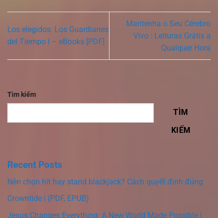
Mantenha o Seu Cérebro
Los elegidos: Los Guardianes
Vivo : Leituras Grátis a
del Tiempo I – eBooks [PDF]
Qualquer Hora
Tìm kiếm
TÌM
KIẾM
Recent Posts
Nên chọn hit hay stand blackjack? Cách quyết định đúng
Crowntide | (PDF, EPUB)
Jesus Changes Everything: A New World Made Possible |