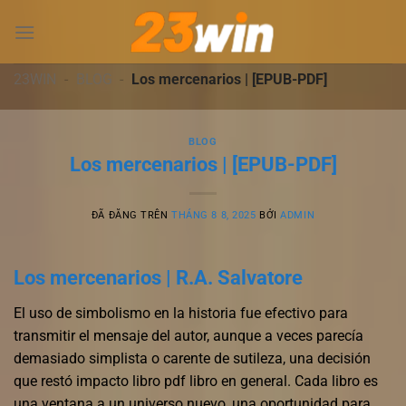
Chuyển
đến
nội
dung
23WIN
-
BLOG
-
Los mercenarios | [EPUB-PDF]
BLOG
Los mercenarios | [EPUB-PDF]
ĐÃ ĐĂNG TRÊN
THÁNG 8 8, 2025
BỞI
ADMIN
Los mercenarios | R.A. Salvatore
El uso de simbolismo en la historia fue efectivo para
transmitir el mensaje del autor, aunque a veces parecía
demasiado simplista o carente de sutileza, una decisión
que restó impacto libro pdf libro en general. Cada libro es
una ventana a un universo nuevo, una oportunidad para