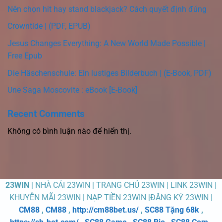
Nên chọn hit hay stand blackjack? Cách quyết định đúng
Crowntide | (PDF, EPUB)
Jesus Changes Everything: A New World Made Possible |
Free Epub
Die Häschenschule: Ein lustiges Bilderbuch | (E-Book, PDF)
Une Saga Moscovite : eBook [E-Book]
Recent Comments
Không có bình luận nào để hiển thị.
23WIN
| NHÀ CÁI 23WIN | TRANG CHỦ 23WIN | LINK 23WIN |
KHUYỄN MÃI 23WIN | NẠP TIỀN 23WIN |ĐĂNG KÝ 23WIN |
CM88
,
CM88
,
http://cm88bet.us/
,
SC88 Tặng 68k
,