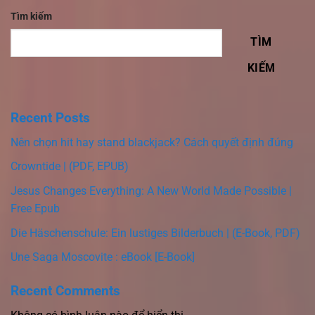
Tìm kiếm
TÌM
KIẾM
Recent Posts
Nên chọn hit hay stand blackjack? Cách quyết định đúng
Crowntide | (PDF, EPUB)
Jesus Changes Everything: A New World Made Possible |
Free Epub
Die Häschenschule: Ein lustiges Bilderbuch | (E-Book, PDF)
Une Saga Moscovite : eBook [E-Book]
Recent Comments