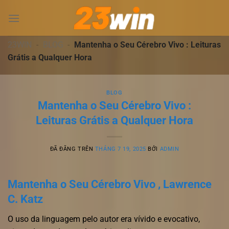
Chuyển
đến
nội
dung
23WIN
-
BLOG
-
Mantenha o Seu Cérebro Vivo : Leituras
Grátis a Qualquer Hora
BLOG
Mantenha o Seu Cérebro Vivo :
Leituras Grátis a Qualquer Hora
ĐÃ ĐĂNG TRÊN
THÁNG 7 19, 2025
BỞI
ADMIN
Mantenha o Seu Cérebro Vivo , Lawrence
C. Katz
O uso da linguagem pelo autor era vívido e evocativo,