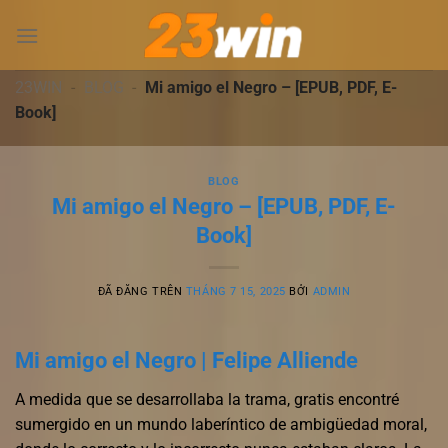
Chuyển
đến
nội
dung
23WIN
-
BLOG
-
Mi amigo el Negro – [EPUB, PDF, E-
Book]
BLOG
Mi amigo el Negro – [EPUB, PDF, E-
Book]
ĐÃ ĐĂNG TRÊN
THÁNG 7 15, 2025
BỞI
ADMIN
Mi amigo el Negro | Felipe Alliende
A medida que se desarrollaba la trama, gratis encontré
sumergido en un mundo laberíntico de ambigüedad moral,