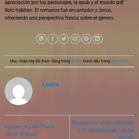
apreciación por los personajes, la epub y el mundo pdf
libro habitan. El romance fue encantador y único,
ofreciendo una perspectiva fresca sobre el género.
Mục nhập này đã được đăng trong
BLOG
. Đánh dấu trang
permalink
.
ADMIN
Nespečnost : pripovedovanje
Mystery at Lake Placid :
v 31 spominjanjih | eBook
eBook (E-Book)
(EPUB)