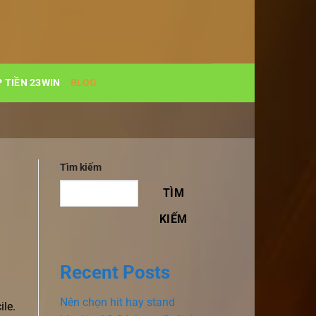
 TIỀN 23WIN
BLOG
Tìm kiếm
TÌM
KIẾM
Recent Posts
Nên chọn hit hay stand
ile.