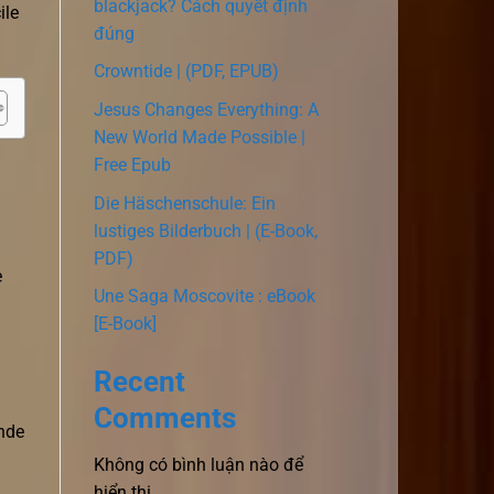
blackjack? Cách quyết định
ile
đúng
Crowntide | (PDF, EPUB)
Jesus Changes Everything: A
New World Made Possible |
Free Epub
Die Häschenschule: Ein
lustiges Bilderbuch | (E-Book,
PDF)
e
Une Saga Moscovite : eBook
[E-Book]
Recent
Comments
ande
Không có bình luận nào để
hiển thị.