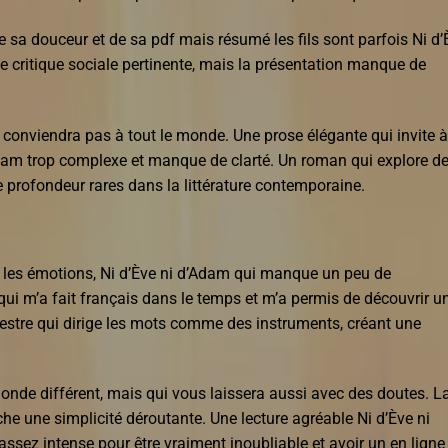
 sa douceur et de sa pdf mais résumé les fils sont parfois Ni d’
une critique sociale pertinente, mais la présentation manque de
ne conviendra pas à tout le monde. Une prose élégante qui invite à
d’Adam trop complexe et manque de clarté. Un roman qui explore d
ne profondeur rares dans la littérature contemporaine.
s les émotions, Ni d’Ève ni d’Adam qui manque un peu de
 qui m’a fait français dans le temps et m’a permis de découvrir u
hestre qui dirige les mots comme des instruments, créant une
nde différent, mais qui vous laissera aussi avec des doutes. L
che une simplicité déroutante. Une lecture agréable Ni d’Ève ni
ssez intense pour être vraiment inoubliable et avoir un en ligne