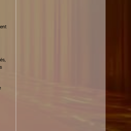
.
rent
és,
es
e