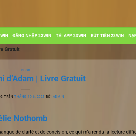
3WIN
ĐĂNG NHẬP 23WIN
TẢI APP 23WIN
RÚT TIỀN 23WIN
NẠP
re Gratuit
BLOG
ni d’Adam | Livre Gratuit
NG TRÊN
THÁNG 10 6, 2025
BỞI
ADMIN
élie Nothomb
nque de clarté et de concision, ce qui m’a rendu la lecture diffic