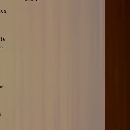
Ève
 la
es
ne
a