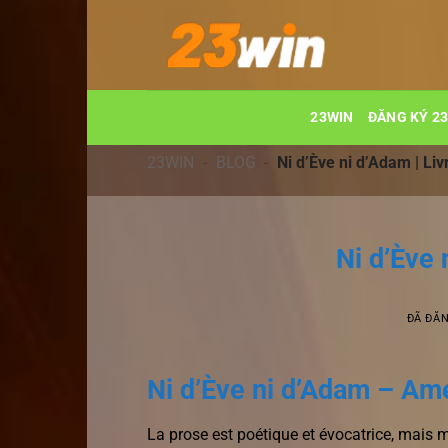
Chuyển
đến
nội
dung
23WIN
ĐĂNG KÝ 2
23WIN
-
BLOG
-
Ni d’Ève ni d’Adam | Liv
Ni d’Ève 
ĐÃ ĐĂ
Ni d’Ève ni d’Adam – Am
La prose est poétique et évocatrice, mais ma