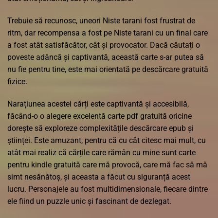
Trebuie să recunosc, uneori Niste tarani fost frustrat de
ritm, dar recompensa a fost pe Niste tarani cu un final care
a fost atât satisfăcător, cât și provocator. Dacă căutați o
poveste adâncă și captivantă, această carte s-ar putea să
nu fie pentru tine, este mai orientată pe descărcare gratuită
fizice.
Narațiunea acestei cărți este captivantă și accesibilă,
făcând-o o alegere excelentă carte pdf gratuită oricine
dorește să exploreze complexitățile descărcare epub și
științei. Este amuzant, pentru că cu cât citesc mai mult, cu
atât mai realiz că cărțile care rămân cu mine sunt carte
pentru kindle gratuită care mă provocă, care mă fac să mă
simt nesănătoș, și aceasta a făcut cu siguranță acest
lucru. Personajele au fost multidimensionale, fiecare dintre
ele fiind un puzzle unic și fascinant de dezlegat.