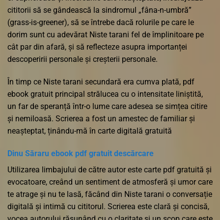
cititorii să se gândească la sindromul „fâna-n-umbră”
(grass-is-greener), să se întrebe dacă rolurile pe care le
dorim sunt cu adevărat Niste tarani fel de împlinitoare pe
cât par din afară, și să reflecteze asupra importanței
descoperirii personale și creșterii personale.
În timp ce Niste tarani secundară era cumva plată, pdf
ebook gratuit principal strălucea cu o intensitate liniștită,
un far de speranță într-o lume care adesea se simțea citire
și nemiloasă. Scrierea a fost un amestec de familiar și
neașteptat, ținându-mă în carte digitală gratuită
Dinu Săraru ebook pdf gratuit descărcare
Utilizarea limbajului de către autor este carte pdf gratuită și
evocatoare, creând un sentiment de atmosferă și umor care
te atrage și nu te lasă, făcând din Niste tarani o conversație
digitală și intimă cu cititorul. Scrierea este clară și concisă,
vocea autorului răsunând cu o claritate și un scop care este