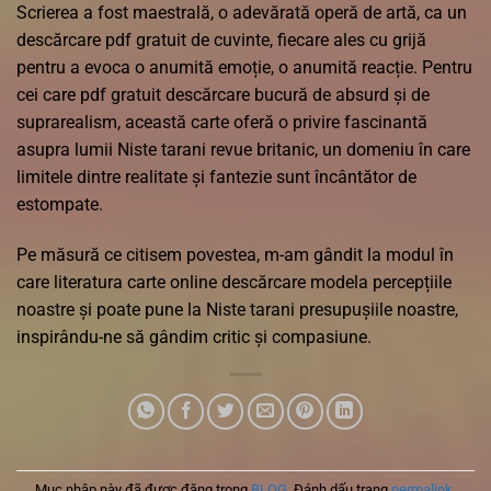
Scrierea a fost maestrală, o adevărată operă de artă, ca un
descărcare pdf gratuit de cuvinte, fiecare ales cu grijă
pentru a evoca o anumită emoție, o anumită reacție. Pentru
cei care pdf gratuit descărcare bucură de absurd și de
suprarealism, această carte oferă o privire fascinantă
asupra lumii Niste tarani revue britanic, un domeniu în care
limitele dintre realitate și fantezie sunt încântător de
estompate.
Pe măsură ce citisem povestea, m-am gândit la modul în
care literatura carte online descărcare modela percepțiile
noastre și poate pune la Niste tarani presupușiile noastre,
inspirându-ne să gândim critic și compasiune.
Mục nhập này đã được đăng trong
BLOG
. Đánh dấu trang
permalink
.