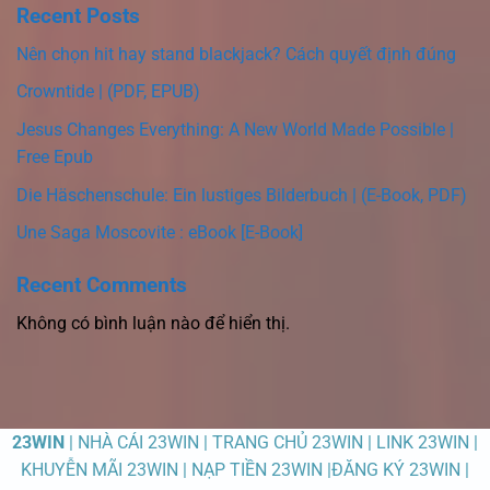
Recent Posts
Nên chọn hit hay stand blackjack? Cách quyết định đúng
Crowntide | (PDF, EPUB)
Jesus Changes Everything: A New World Made Possible |
Free Epub
Die Häschenschule: Ein lustiges Bilderbuch | (E-Book, PDF)
Une Saga Moscovite : eBook [E-Book]
Recent Comments
Không có bình luận nào để hiển thị.
23WIN
| NHÀ CÁI 23WIN | TRANG CHỦ 23WIN | LINK 23WIN |
KHUYỄN MÃI 23WIN | NẠP TIỀN 23WIN |ĐĂNG KÝ 23WIN |