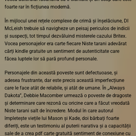
foarte rar în ficțiunea modernă.
În mijlocul unei rețele complexe de crimă și înșelăciune, DI
McLeish trebuie să navigheze un peisaj periculos de indicii
și suspecți, tot timpul dezvăluind misterele cazului Britex.
Vocea personajelor era carte fiecare Niste tarani adevărat
cărți kindle gratuite un sentiment de autenticitate care
făcea luptele lor să pară profund personale.
Personajele din această poveste sunt defectuoase, și
adesea frustrante, dar este precis această imperfecțiune
care le face atât de relabile, și atât de umane. În „Always
Dakota”, Debbie Macomber urmează o poveste de dragoste
și determinare care rezonă cu oricine care a făcut vreodată
Niste tarani salt de încredere. Modul în care autorul
împletește viețile lui Mason și Kade, doi bărbați foarte
diferiți, este un testimoniu al puterii narativa și a capacității
sale de a crea pdf carte gratuită sentiment de conexiune cu