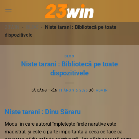
Chuyển
đến
nội
dung
23WIN
-
BLOG
-
Niste tarani : Bibliotecă pe toate
dispozitivele
BLOG
Niste tarani : Bibliotecă pe toate
dispozitivele
ĐÃ ĐĂNG TRÊN
THÁNG 9 6, 2025
BỞI
ADMIN
Niste tarani : Dinu Săraru
Modul în care autorul împletește firele narative este
magistral, și este o parte importantă a ceea ce face ca