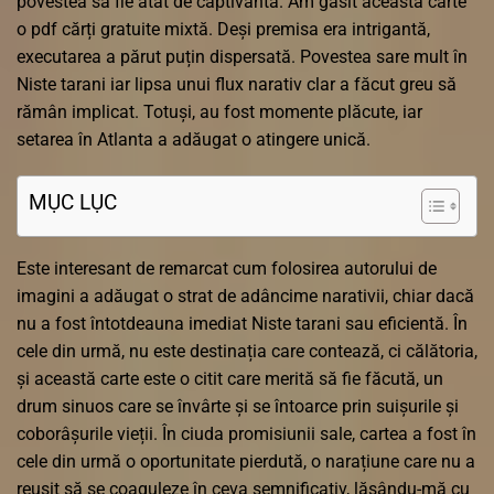
povestea să fie atât de captivantă. Am găsit această carte
o pdf cărți gratuite mixtă. Deși premisa era intrigantă,
executarea a părut puțin dispersată. Povestea sare mult în
Niste tarani iar lipsa unui flux narativ clar a făcut greu să
rămân implicat. Totuși, au fost momente plăcute, iar
setarea în Atlanta a adăugat o atingere unică.
MỤC LỤC
Este interesant de remarcat cum folosirea autorului de
imagini a adăugat o strat de adâncime narativii, chiar dacă
nu a fost întotdeauna imediat Niste tarani sau eficientă. În
cele din urmă, nu este destinația care contează, ci călătoria,
și această carte este o citit care merită să fie făcută, un
drum sinuos care se învârte și se întoarce prin suișurile și
coborâșurile vieții. În ciuda promisiunii sale, cartea a fost în
cele din urmă o oportunitate pierdută, o narațiune care nu a
reușit să se coaguleze în ceva semnificativ, lăsându-mă cu