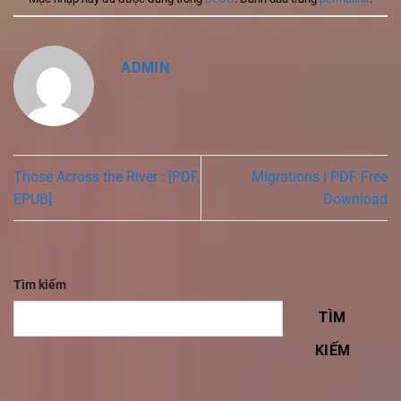
ADMIN
Those Across the River : [PDF,
Migrations | PDF Free
EPUB]
Download
Tìm kiếm
TÌM
KIẾM