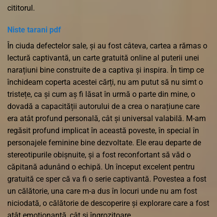
cititorul.
Niste tarani pdf
În ciuda defectelor sale, și au fost câteva, cartea a rămas o
lectură captivantă, un carte gratuită online al puterii unei
narațiuni bine construite de a captiva și inspira. În timp ce
închideam coperta acestei cărți, nu am putut să nu simt o
tristețe, ca și cum aș fi lăsat în urmă o parte din mine, o
dovadă a capacității autorului de a crea o narațiune care
era atât profund personală, cât și universal valabilă. M-am
regăsit profund implicat în această poveste, în special în
personajele feminine bine dezvoltate. Ele erau departe de
stereotipurile obișnuite, și a fost reconfortant să văd o
căpitană adunând o echipă. Un început excelent pentru
gratuită ce sper că va fi o serie captivantă. Povestea a fost
un călătorie, una care m-a dus în locuri unde nu am fost
niciodată, o călătorie de descoperire și explorare care a fost
atât emoționantă, cât și îngrozitoare.