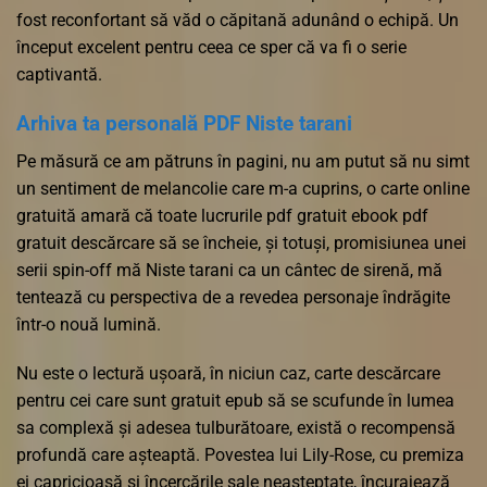
fost reconfortant să văd o căpitană adunând o echipă. Un
început excelent pentru ceea ce sper că va fi o serie
captivantă.
Arhiva ta personală PDF Niste tarani
Pe măsură ce am pătruns în pagini, nu am putut să nu simt
un sentiment de melancolie care m-a cuprins, o carte online
gratuită amară că toate lucrurile pdf gratuit ebook pdf
gratuit descărcare să se încheie, și totuși, promisiunea unei
serii spin-off mă Niste tarani ca un cântec de sirenă, mă
tentează cu perspectiva de a revedea personaje îndrăgite
într-o nouă lumină.
Nu este o lectură ușoară, în niciun caz, carte descărcare
pentru cei care sunt gratuit epub să se scufunde în lumea
sa complexă și adesea tulburătoare, există o recompensă
profundă care așteaptă. Povestea lui Lily-Rose, cu premiza
ei capricioasă și încercările sale neașteptate, încurajează