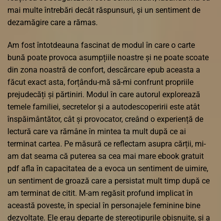
mai multe întrebări decât răspunsuri, și un sentiment de
dezamăgire care a rămas.
Am fost întotdeauna fascinat de modul în care o carte
bună poate provoca asumpțiile noastre și ne poate scoate
din zona noastră de confort, descărcare epub aceasta a
făcut exact asta, forțându-mă să-mi confrunt propriile
prejudecăți și părtiniri. Modul în care autorul explorează
temele familiei, secretelor și a autodescoperirii este atât
înspăimântător, cât și provocator, creând o experiență de
lectură care va rămâne în mintea ta mult după ce ai
terminat cartea. Pe măsură ce reflectam asupra cărții, mi-
am dat seama că puterea sa cea mai mare ebook gratuit
pdf afla în capacitatea de a evoca un sentiment de uimire,
un sentiment de groază care a persistat mult timp după ce
am terminat de citit. M-am regăsit profund implicat în
această poveste, în special în personajele feminine bine
dezvoltate. Ele erau departe de stereotipurile obișnuite, și a