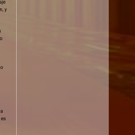
aje
n, y
á
do
.
lo
la
 es