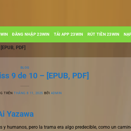
3WIN
ĐĂNG NHẬP 23WIN
TẢI APP 23WIN
RÚT TIỀN 23WIN
NẠP
 [EPUB, PDF]
BLOG
iss 9 de 10 – [EPUB, PDF]
NG TRÊN
THÁNG 8 11, 2025
BỞI
ADMIN
 Ai Yazawa
os y humanos, pero la trama era algo predecible, como un camin