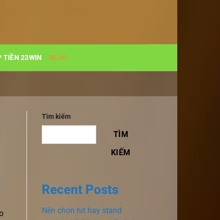
 TIỀN 23WIN
BLOG
Tìm kiếm
TÌM
KIẾM
Recent Posts
Nên chọn hit hay stand
o