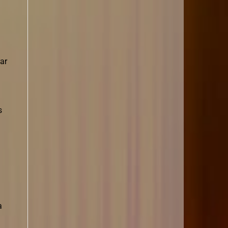
ar
s
a