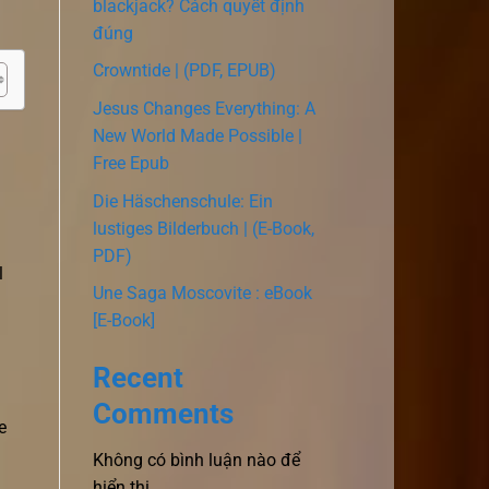
blackjack? Cách quyết định
đúng
Crowntide | (PDF, EPUB)
Jesus Changes Everything: A
New World Made Possible |
Free Epub
Die Häschenschule: Ein
lustiges Bilderbuch | (E-Book,
PDF)
l
Une Saga Moscovite : eBook
[E-Book]
Recent
Comments
e
Không có bình luận nào để
hiển thị.