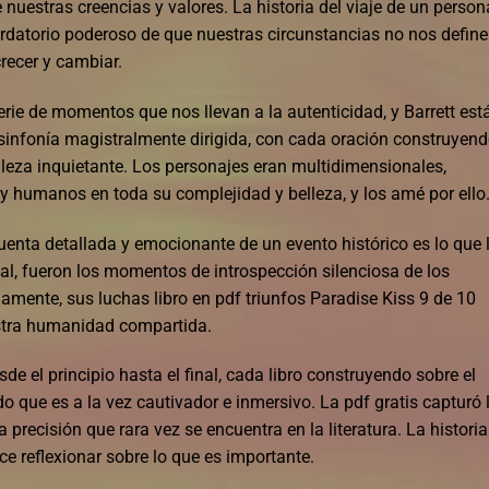
nuestras creencias y valores. La historia del viaje de un person
ecordatorio poderoso de que nuestras circunstancias no nos define
recer y cambiar.
rie de momentos que nos llevan a la autenticidad, y Barrett est
 sinfonía magistralmente dirigida, con cada oración construyen
elleza inquietante. Los personajes eran multidimensionales,
y humanos en toda su complejidad y belleza, y los amé por ello
enta detallada y emocionante de un evento histórico es lo que 
inal, fueron los momentos de introspección silenciosa de los
mente, sus luchas libro en pdf triunfos Paradise Kiss 9 de 10
stra humanidad compartida.
de el principio hasta el final, cada libro construyendo sobre el
o que es a la vez cautivador e inmersivo. La pdf gratis capturó 
recisión que rara vez se encuentra en la literatura. La historia
ce reflexionar sobre lo que es importante.