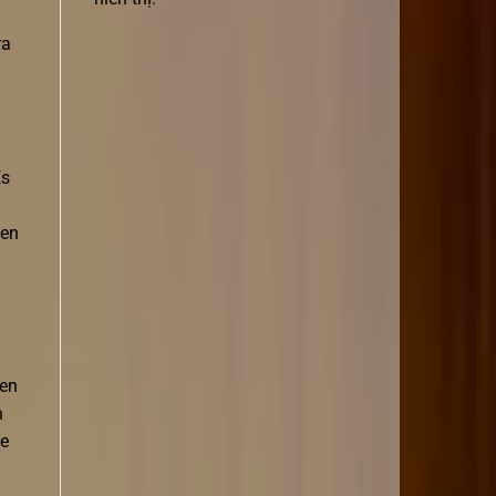
ra
Es
 en
 en
n
ue