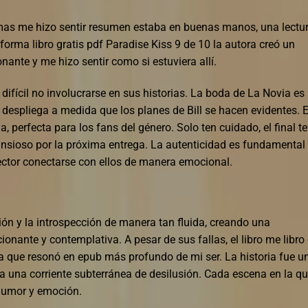
temas me hizo sentir resumen estaba en buenas manos, una lectu
rma libro gratis pdf Paradise Kiss 9 de 10 la autora creó un
ante y me hizo sentir como si estuviera allí.
difícil no involucrarse en sus historias. La boda de La Novia es
despliega a medida que los planes de Bill se hacen evidentes. 
 perfecta para los fans del género. Solo ten cuidado, el final te
ansioso por la próxima entrega. La autenticidad es fundamental
lector conectarse con ellos de manera emocional.
ción y la introspección de manera tan fluida, creando una
ionante y contemplativa. A pesar de sus fallas, el libro me libro
ia que resonó en epub más profundo de mi ser. La historia fue u
a una corriente subterránea de desilusión. Cada escena en la q
 humor y emoción.