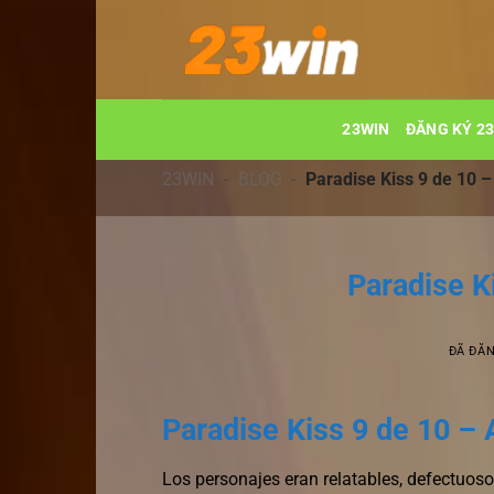
Chuyển
đến
nội
dung
23WIN
ĐĂNG KÝ 2
23WIN
-
BLOG
-
Paradise Kiss 9 de 10 –
Paradise K
ĐÃ ĐĂ
Paradise Kiss 9 de 10 –
Los personajes eran relatables, defectuos