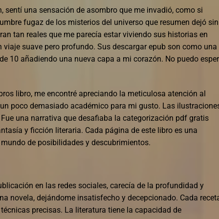
ión, sentí una sensación de asombro que me invadió, como si
lumbre fugaz de los misterios del universo que resumen dejó sin
an tan reales que me parecía estar viviendo sus historias en
un viaje suave pero profundo. Sus descargar epub son como una
9 de 10 añadiendo una nueva capa a mi corazón. No puedo esper
ros libro, me encontré apreciando la meticulosa atención al
tía un poco demasiado académico para mi gusto. Las ilustracione
 Fue una narrativa que desafiaba la categorización pdf gratis
tasía y ficción literaria. Cada página de este libro es una
0 mundo de posibilidades y descubrimientos.
ublicación en las redes sociales, carecía de la profundidad y
 una novela, dejándome insatisfecho y decepcionado. Cada recet
 técnicas precisas. La literatura tiene la capacidad de