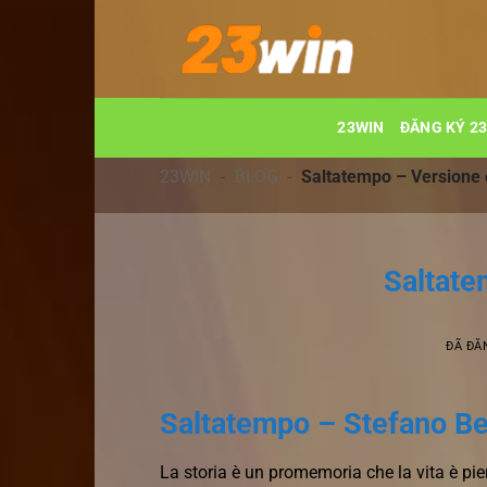
Chuyển
đến
nội
dung
23WIN
ĐĂNG KÝ 2
23WIN
-
BLOG
-
Saltatempo – Versione
Saltate
ĐÃ ĐĂ
Saltatempo – Stefano Be
La storia è un promemoria che la vita è pi