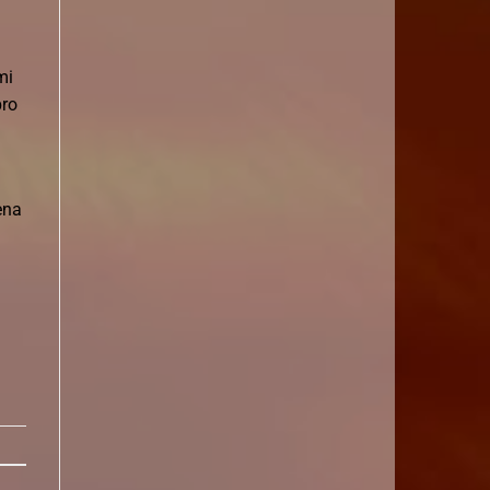
mi
bro
ena