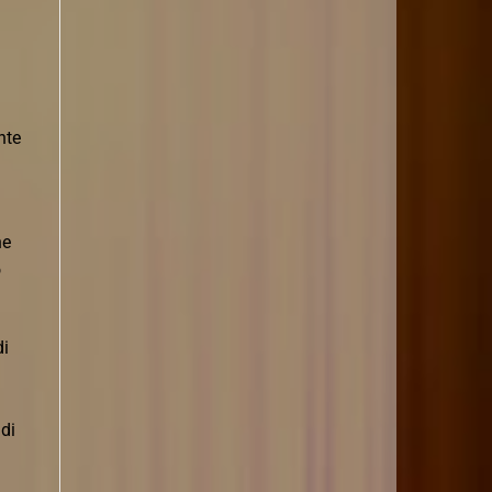
nte
he
o
di
 di