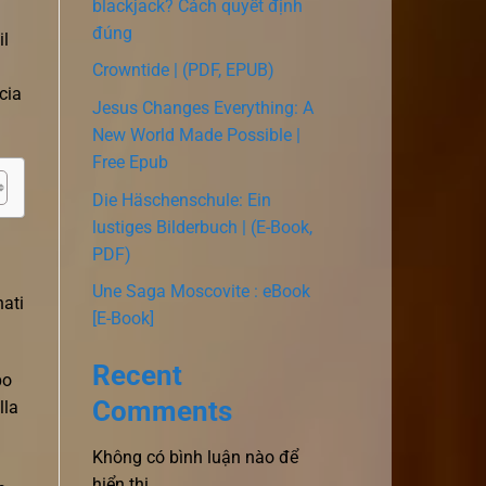
blackjack? Cách quyết định
đúng
il
Crowntide | (PDF, EPUB)
cia
Jesus Changes Everything: A
New World Made Possible |
Free Epub
Die Häschenschule: Ein
lustiges Bilderbuch | (E-Book,
PDF)
Une Saga Moscovite : eBook
nati
[E-Book]
Recent
po
Comments
lla
Không có bình luận nào để
hiển thị.