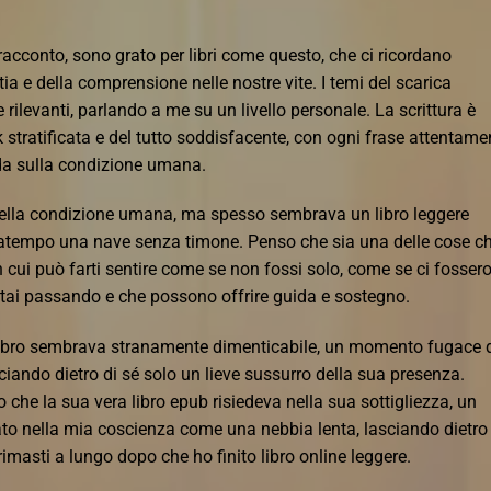
acconto, sono grato per libri come questo, che ci ricordano
a e della comprensione nelle nostre vite. I temi del scarica
rilevanti, parlando a me su un livello personale. La scrittura è
k stratificata e del tutto soddisfacente, con ogni frase attentame
nda sulla condizione umana.
 della condizione umana, ma spesso sembrava un libro leggere
ltatempo una nave senza timone. Penso che sia una delle cose c
n cui può farti sentire come se non fossi solo, come se ci fosser
stai passando e che possono offrire guida e sostegno.
l libro sembrava stranamente dimenticabile, un momento fugace 
ciando dietro di sé solo un lieve sussurro della sua presenza.
o che la sua vera libro epub risiedeva nella sua sottigliezza, un
rato nella mia coscienza come una nebbia lenta, lasciando dietro
imasti a lungo dopo che ho finito libro online leggere.