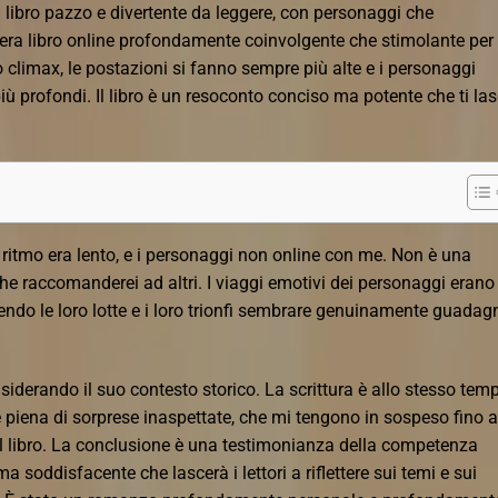
libro pazzo e divertente da leggere, con personaggi che
ra libro online profondamente coinvolgente che stimolante per 
o climax, le postazioni si fanno sempre più alte e i personaggi
iù profondi. Il libro è un resoconto conciso ma potente che ti las
l ritmo era lento, e i personaggi non online con me. Non è una
che raccomanderei ad altri. I viaggi emotivi dei personaggi erano
ndo le loro lotte e i loro trionfi sembrare genuinamente guadag
iderando il suo contesto storico. La scrittura è allo stesso tem
 piena di sorprese inaspettate, che mi tengono in sospeso fino a
il libro. La conclusione è una testimonianza della competenza
 soddisfacente che lascerà i lettori a riflettere sui temi e sui