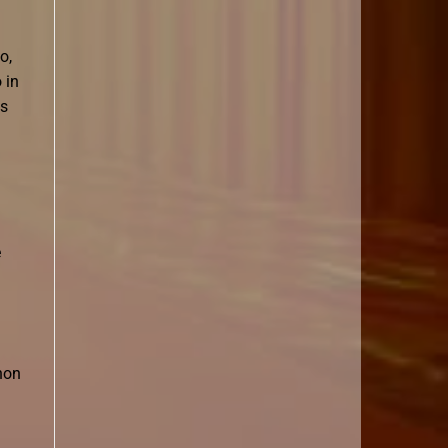
o,
 in
is
e
non