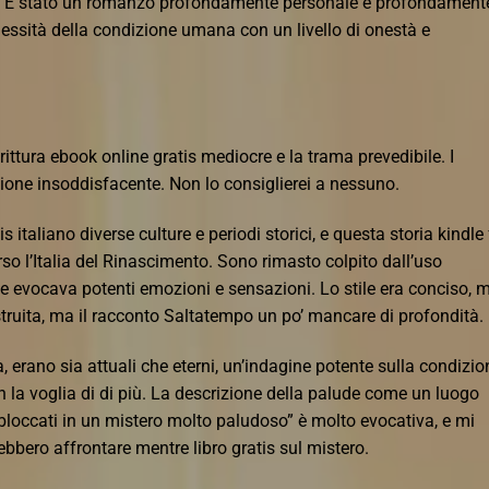
bro. È stato un romanzo profondamente personale e profondament
lessità della condizione umana con un livello di onestà e
ittura ebook online gratis mediocre e la trama prevedibile. I
ione insoddisfacente. Non lo consiglierei a nessuno.
 italiano diverse culture e periodi storici, e questa storia kindle
rso l’Italia del Rinascimento. Sono rimasto colpito dall’uso
he evocava potenti emozioni e sensazioni. Lo stile era conciso, 
ruita, ma il racconto Saltatempo un po’ mancare di profondità.
a, erano sia attuali che eterni, un’indagine potente sulla condizio
 la voglia di di più. La descrizione della palude come un luogo
“bloccati in un mistero molto paludoso” è molto evocativa, e mi
rebbero affrontare mentre libro gratis sul mistero.