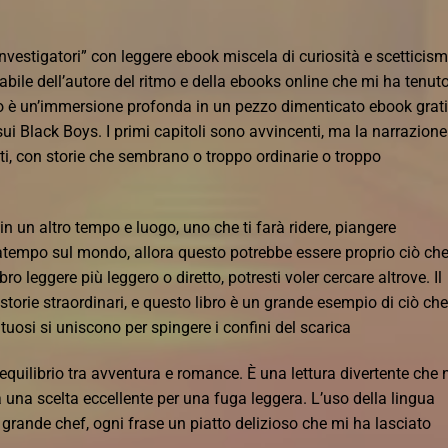
 investigatori” con leggere ebook miscela di curiosità e scetticism
abile dell’autore del ritmo e della ebooks online che mi ha tenuto
ro è un’immersione profonda in un pezzo dimenticato ebook grat
ui Black Boys. I primi capitoli sono avvincenti, ma la narrazione
ti, con storie che sembrano o troppo ordinarie o troppo
 in un altro tempo e luogo, uno che ti farà ridere, piangere
atempo sul mondo, allora questo potrebbe essere proprio ciò ch
ro leggere più leggero o diretto, potresti voler cercare altrove. Il
torie straordinari, e questo libro è un grande esempio di ciò che
uosi si uniscono per spingere i confini del scarica
quilibrio tra avventura e romance. È una lettura divertente che 
a una scelta eccellente per una fuga leggera. L’uso della lingua
n grande chef, ogni frase un piatto delizioso che mi ha lasciato