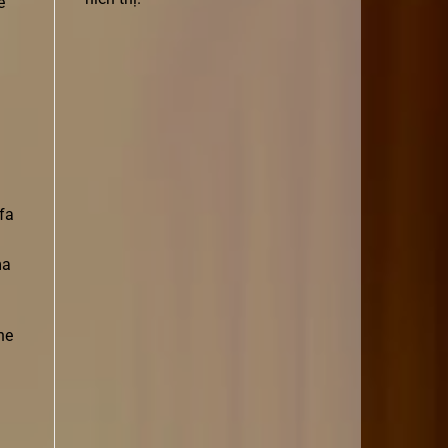
e
 fa
ma
ne