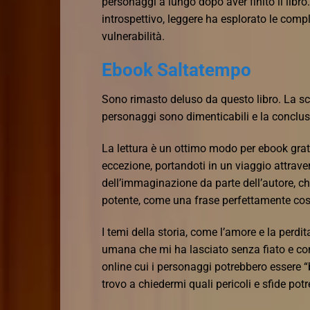
personaggi a lungo dopo aver finito il li
introspettivo, leggere ha esplorato le comp
vulnerabilità.
Ebook Saltatempo
Sono rimasto deluso da questo libro. La scr
personaggi sono dimenticabili e la conclus
La lettura è un ottimo modo per ebook gratis
eccezione, portandoti in un viaggio attrave
dell’immaginazione da parte dell’autore, c
potente, come una frase perfettamente cost
I temi della storia, come l’amore e la perdit
umana che mi ha lasciato senza fiato e con
online cui i personaggi potrebbero essere 
trovo a chiedermi quali pericoli e sfide pot