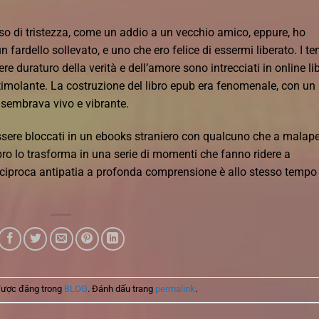
nso di tristezza, come un addio a un vecchio amico, eppure, ho
fardello sollevato, e uno che ero felice di essermi liberato. I te
re duraturo della verità e dell’amore sono intrecciati in online li
timolante. La costruzione del libro epub era fenomenale, con un
sembrava vivo e vibrante.
 Essere bloccati in un ebooks straniero con qualcuno che a malap
ro lo trasforma in una serie di momenti che fanno ridere a
reciproca antipatia a profonda comprensione è allo stesso tempo
được đăng trong
BLOG
. Đánh dấu trang
permalink
.