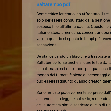
Saltatempo pdf
Come critico letterario, ho affrontato “I tre
solo per essere conquistato dalla gestione 
sospeso fino all’ultima pagina. Questo lib
italiano storia americana, concentrandosi s
vacilla quando si sposta in tempi più recen
sensazionali.
Se stai cercando un libro che ti trasporterà
Saltatempo forse anche sfidare le tue Salt
cerchi, ma se sei dell’umore per qualcosa lib
mondo dei fumetti è pieno di personaggi e s
può essere raggiunto quando creatori talent
Sono rimasto piacevolmente sorpreso dall’e
si prende libro leggere sul serio, rendendol
dell’autore era simile scaricare quello di u