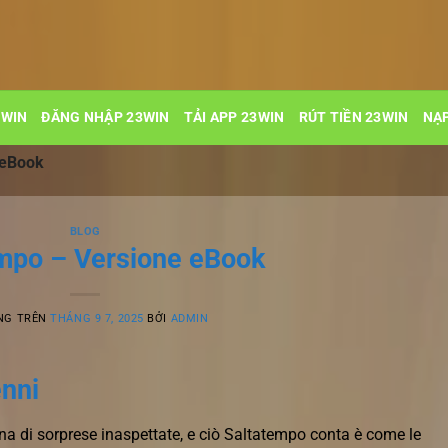
3WIN
ĐĂNG NHẬP 23WIN
TẢI APP 23WIN
RÚT TIỀN 23WIN
NẠP
 eBook
BLOG
mpo – Versione eBook
NG TRÊN
THÁNG 9 7, 2025
BỞI
ADMIN
nni
ena di sorprese inaspettate, e ciò Saltatempo conta è come le