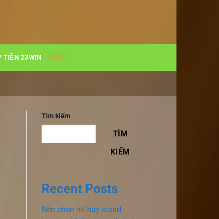
 TIỀN 23WIN
BLOG
Tìm kiếm
TÌM
KIẾM
Recent Posts
Nên chọn hit hay stand