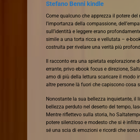
Stefano Benni kindle
Come qualcuno che apprezza il potere del r
l’importanza della compassione, dell’empati
sull’identità e leggere erano profondamente 
simile a una torta ricca e vellutata – e-boo
costruita per rivelare una verità più profo
Il racconto era una spietata esplorazione
errante, privo ebook focus e direzione, Sa
amo di più della lettura scaricare il modo i
altre persone là fuori che capiscono cosa 
Nonostante la sua bellezza inquietante, i
bellezza perduto nel deserto del tempo, las
Mentre riflettevo sulla storia, ho Saltatemp
potere silenzioso e modesto che si è infilt
sé una scia di emozioni e ricordi che sono r