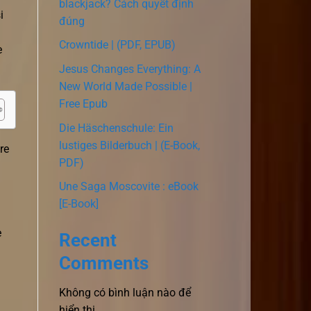
blackjack? Cách quyết định
i
đúng
Crowntide | (PDF, EPUB)
e
Jesus Changes Everything: A
New World Made Possible |
Free Epub
Die Häschenschule: Ein
lustiges Bilderbuch | (E-Book,
re
PDF)
Une Saga Moscovite : eBook
[E-Book]
e
Recent
Comments
Không có bình luận nào để
hiển thị.