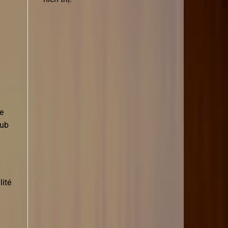
e
pub
lité