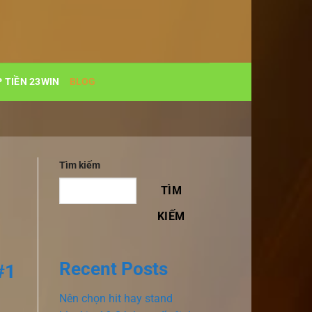
 TIỀN 23WIN
BLOG
Tìm kiếm
TÌM
KIẾM
Recent Posts
#1
Nên chọn hit hay stand