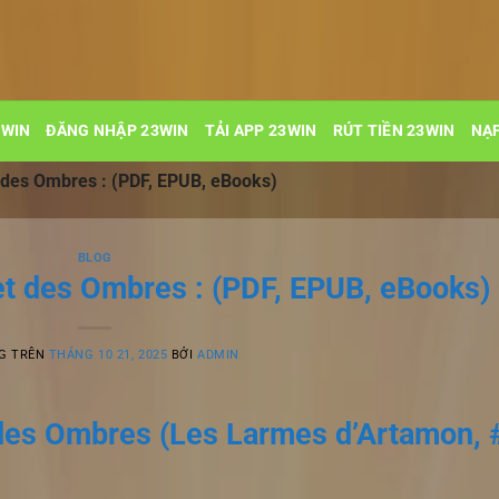
3WIN
ĐĂNG NHẬP 23WIN
TẢI APP 23WIN
RÚT TIỀN 23WIN
NẠP
 des Ombres : (PDF, EPUB, eBooks)
BLOG
et des Ombres : (PDF, EPUB, eBooks)
G TRÊN
THÁNG 10 21, 2025
BỞI
ADMIN
des Ombres (Les Larmes d’Artamon, 