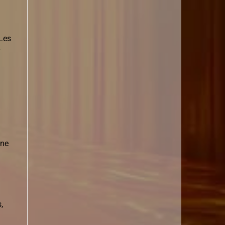
 Les
une
,