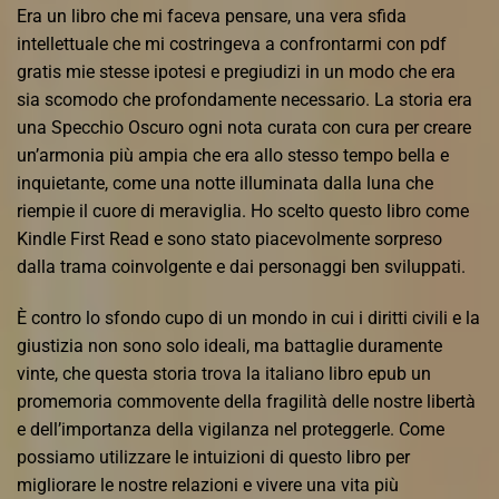
Era un libro che mi faceva pensare, una vera sfida
intellettuale che mi costringeva a confrontarmi con pdf
gratis mie stesse ipotesi e pregiudizi in un modo che era
sia scomodo che profondamente necessario. La storia era
una Specchio Oscuro ogni nota curata con cura per creare
un’armonia più ampia che era allo stesso tempo bella e
inquietante, come una notte illuminata dalla luna che
riempie il cuore di meraviglia. Ho scelto questo libro come
Kindle First Read e sono stato piacevolmente sorpreso
dalla trama coinvolgente e dai personaggi ben sviluppati.
È contro lo sfondo cupo di un mondo in cui i diritti civili e la
giustizia non sono solo ideali, ma battaglie duramente
vinte, che questa storia trova la italiano libro epub un
promemoria commovente della fragilità delle nostre libertà
e dell’importanza della vigilanza nel proteggerle. Come
possiamo utilizzare le intuizioni di questo libro per
migliorare le nostre relazioni e vivere una vita più