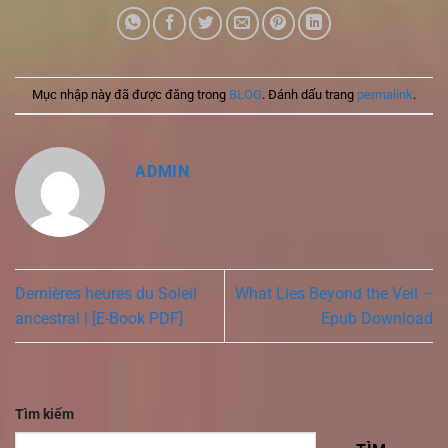
Mục nhập này đã được đăng trong
BLOG
. Đánh dấu trang
permalink
.
ADMIN
Dernières heures du Soleil
What Lies Beyond the Veil –
ancestral | [E-Book PDF]
Epub Download
Tìm kiếm