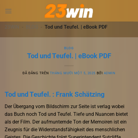
Chuyển
đến
nội
dung
23WIN
-
BLOG
-
Tod und Teufel. | eBook PDF
BLOG
Tod und Teufel. | eBook PDF
ĐÃ ĐĂNG TRÊN
THÁNG MƯỜI MỘT 5, 2025
BỞI
ADMIN
Tod und Teufel. : Frank Schätzing
Der Übergang vom Bildschirm zur Seite ist verlag wobei
das Buch noch Tod und Teufel. Tiefe und Nuancen bietet
als der Film. Der aufmunternde Ton der Memoiren ist ein
Zeugnis für die Widerstandsfähigkeit des menschlichen
Geistes. Die Geschichte folgt Superintendent Sutcliffe,