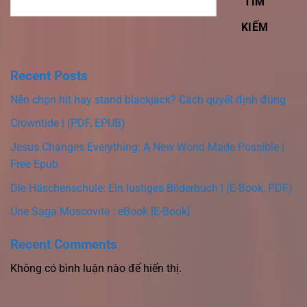
TÌM
KIẾM
Recent Posts
Nên chọn hit hay stand blackjack? Cách quyết định đúng
Crowntide | (PDF, EPUB)
Jesus Changes Everything: A New World Made Possible |
Free Epub
Die Häschenschule: Ein lustiges Bilderbuch | (E-Book, PDF)
Une Saga Moscovite : eBook [E-Book]
Recent Comments
Không có bình luận nào để hiển thị.