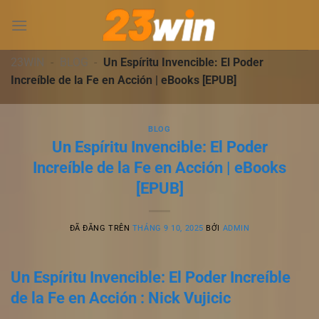
Chuyển
đến
nội
dung
23WIN
-
BLOG
-
Un Espíritu Invencible: El Poder
Increíble de la Fe en Acción | eBooks [EPUB]
BLOG
Un Espíritu Invencible: El Poder
Increíble de la Fe en Acción | eBooks
[EPUB]
ĐÃ ĐĂNG TRÊN
THÁNG 9 10, 2025
BỞI
ADMIN
Un Espíritu Invencible: El Poder Increíble
de la Fe en Acción : Nick Vujicic