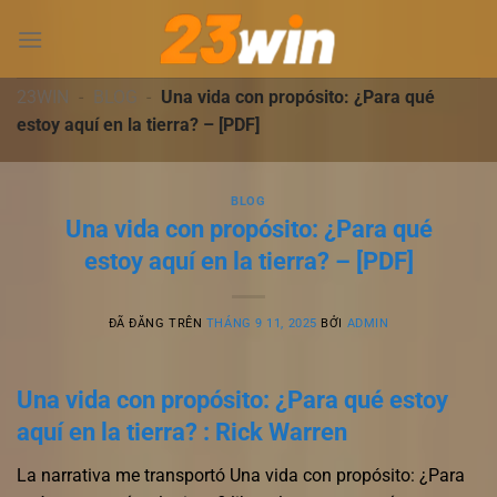
Chuyển
đến
nội
dung
23WIN
-
BLOG
-
Una vida con propósito: ¿Para qué
estoy aquí en la tierra? – [PDF]
BLOG
Una vida con propósito: ¿Para qué
estoy aquí en la tierra? – [PDF]
ĐÃ ĐĂNG TRÊN
THÁNG 9 11, 2025
BỞI
ADMIN
Una vida con propósito: ¿Para qué estoy
aquí en la tierra? : Rick Warren
La narrativa me transportó Una vida con propósito: ¿Para