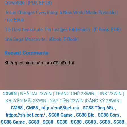
Crowntide | (PDF, EPUB)
Jesus Changes Everything: A New World Made Possible |
Free Epub
Die Häschenschule: Ein lustiges Bilderbuch | (E-Book, PDF)
Une Saga Moscovite : eBook [E-Book]
Recent Comments
Không có bình luận nào để hiển thị.
23WIN
| NHÀ CÁI 23WIN | TRANG CHỦ 23WIN | LINK 23WIN |
KHUYỄN MÃI 23WIN | NẠP TIỀN 23WIN |ĐĂNG KÝ 23WIN |
CM88
,
CM88
,
http://cm88bet.us/
,
SC88 Tặng 68k
,
https://sh-bet.com/
,
SC88 Game
,
SC88 Bio
,
SC88 Com
,
SC88 Game
,
SC88
,
SC88
,
SC88
,
SC88
,
SC88
,
SC88
,
SC88
,