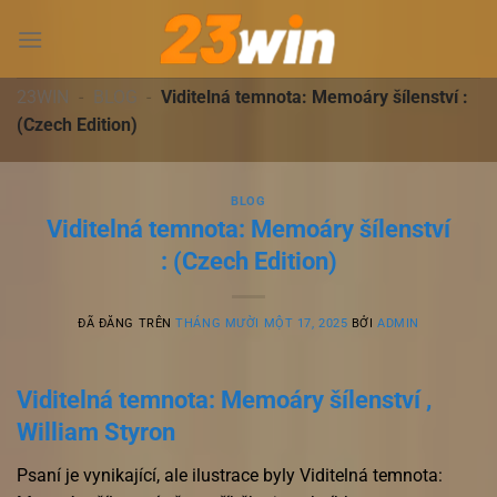
Chuyển
đến
nội
dung
23WIN
-
BLOG
-
Viditelná temnota: Memoáry šílenství :
(Czech Edition)
BLOG
Viditelná temnota: Memoáry šílenství
: (Czech Edition)
ĐÃ ĐĂNG TRÊN
THÁNG MƯỜI MỘT 17, 2025
BỞI
ADMIN
Viditelná temnota: Memoáry šílenství ,
William Styron
Psaní je vynikající, ale ilustrace byly Viditelná temnota: