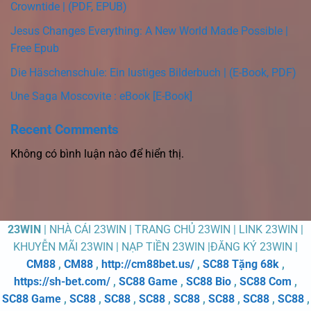
Crowntide | (PDF, EPUB)
Jesus Changes Everything: A New World Made Possible |
Free Epub
Die Häschenschule: Ein lustiges Bilderbuch | (E-Book, PDF)
Une Saga Moscovite : eBook [E-Book]
Recent Comments
Không có bình luận nào để hiển thị.
23WIN
| NHÀ CÁI 23WIN | TRANG CHỦ 23WIN | LINK 23WIN |
KHUYỄN MÃI 23WIN | NẠP TIỀN 23WIN |ĐĂNG KÝ 23WIN |
CM88
,
CM88
,
http://cm88bet.us/
,
SC88 Tặng 68k
,
https://sh-bet.com/
,
SC88 Game
,
SC88 Bio
,
SC88 Com
,
SC88 Game
,
SC88
,
SC88
,
SC88
,
SC88
,
SC88
,
SC88
,
SC88
,