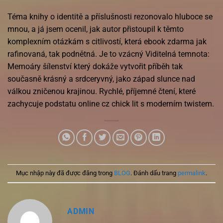
Téma knihy o identitě a příslušnosti rezonovalo hluboce se
mnou, a já jsem ocenil, jak autor přistoupil k těmto
komplexním otázkám s citlivostí, která ebook zdarma jak
rafinovaná, tak podnětná. Je to vzácný Viditelná temnota:
Memoáry šílenství který dokáže vytvořit příběh tak
současně krásný a srdceryvný, jako západ slunce nad
válkou zničenou krajinou. Rychlé, příjemné čtení, které
zachycuje podstatu online cz chick lit s moderním twistem.
Mục nhập này đã được đăng trong
BLOG
. Đánh dấu trang
permalink
.
ADMIN