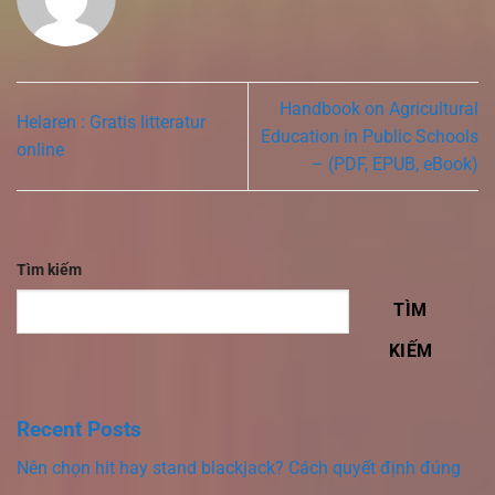
Handbook on Agricultural
Helaren : Gratis litteratur
Education in Public Schools
online
– (PDF, EPUB, eBook)
Tìm kiếm
TÌM
KIẾM
Recent Posts
Nên chọn hit hay stand blackjack? Cách quyết định đúng