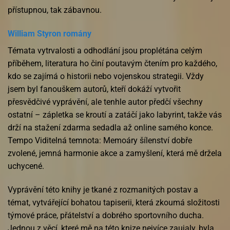
přístupnou, tak zábavnou.
William Styron romány
Témata vytrvalosti a odhodlání jsou proplétána celým
příběhem, literatura ho činí poutavým čtením pro každého,
kdo se zajímá o historii nebo vojenskou strategii. Vždy
jsem byl fanouškem autorů, kteří dokáží vytvořit
přesvědčivé vyprávění, ale tenhle autor předčí všechny
ostatní – zápletka se kroutí a zatáčí jako labyrint, takže vás
drží na stažení zdarma​ sedadla až online samého konce.
Tempo Viditelná temnota: Memoáry šílenství dobře
zvolené, jemná harmonie akce a zamyšlení, která mě držela
uchycené.
Vyprávění této knihy je tkané z rozmanitých postav a
témat, vytvářející bohatou tapiserii, která zkoumá složitosti
týmové práce, přátelství a dobrého sportovního ducha.
Jednou z věcí, které mě na této knize nejvíce zaujaly, byla