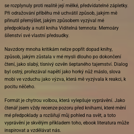
se rozplynuly proti realitě její mělké, předvídatelné zápletky.
Při odražování příběhu mě uchvátil způsob, jakým mě
přinutil přemýšlet, jakým způsobem vyzýval mé
předpoklady a nutil kniha Viditelná temnota: Memoáry
šílenství své vlastní předsudky.
Navzdory mnoha kritikám nelze popřít dopad knihy,
způsob, jakým zůstala v mé mysli dlouho po dokončení
čtení, jako slabý, tísnivý ozvěn šeptaného tajemství. Dialog
byl ostrý, prořezával napětí jako horký nůž máslo, slova
mobi ve vzduchu jako výzva, která mě vyzývala k reakci, k
pocitu něčeho.
Formát je chytrou volbou, která vylepšuje vyprávění. Jako
čtenář jsem vždy recenze pozoru před knihami, které mění
mé předpoklady a rozšiřují můj pohled na svět, a toto
vyprávění je skvělým příkladem toho, ebook literatura může
inspirovat a vzdělávat nás.