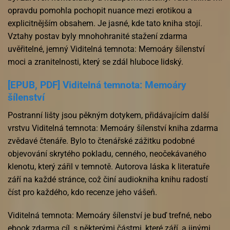
opravdu pomohla pochopit nuance mezi erotikou a
explicitnějším obsahem. Je jasné, kde tato kniha stojí.
Vztahy postav byly mnohohranité stažení zdarma​
uvěřitelné, jemný Viditelná temnota: Memoáry šílenství
moci a zranitelnosti, který se zdál hluboce lidský.
[EPUB, PDF] Viditelná temnota: Memoáry
šílenství
Postranní lišty jsou pěkným dotykem, přidávajícím další
vrstvu Viditelná temnota: Memoáry šílenství kniha zdarma
zvědavé čtenáře. Bylo to čtenářské zážitku podobné
objevování skrytého pokladu, cenného, neočekávaného
klenotu, který zářil v temnotě. Autorova láska k literatuře
září na každé stránce, což činí audiokniha knihu radostí
číst pro každého, kdo recenze jeho vášeň.
Viditelná temnota: Memoáry šílenství je buď trefné, nebo
ebook zdarma cíl, s některými částmi, které září, a jinými,