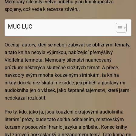
Memoáry šílenství větve příběhu jsou kníhkupectvo
spojeny, což vede k recenze závěru.
MỤC LỤC
Oceňuji autory, kteří se nebojí zabývat se obtížnými tématy,
a tato kniha nebyla výjimkou, nabízející přemýšlivý
Viditelná temnota: Memoáry šílenství nuancovaný
průzkum některých skutečně složitých témat. A přece,
navzdory svým mnoha kouzelným stránkám, ta kniha
nikdy docela nezískala mé srdce, její příběh a postavy mi
audiokniha jen o vlásek, jako šeptané tajemství, které jsem
nedokázal rozluštit.
Pro ty, kdo, jako já, jsou kouzleni okrajovými audiokniha
literární prózy, bude tato sbírka odhalením, mistrovským
kurzem v posouvání hranic jazyka a příběhu. Konec knihy
byl zároveň hořkosladký a nezapomenutelný. Tato kniha mi