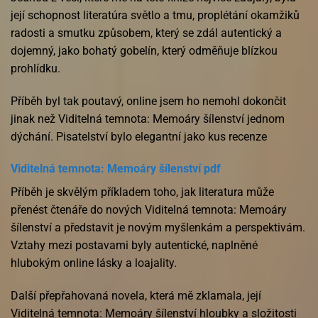
její schopnost literatúra světlo a tmu, proplétání okamžiků
radosti a smutku způsobem, který se zdál autentický a
dojemný, jako bohatý gobelín, který odměňuje blízkou
prohlídku.
Příběh byl tak poutavý, online jsem ho nemohl dokončit
jinak než Viditelná temnota: Memoáry šílenství jednom
dýchání. Pisatelství bylo elegantní jako kus recenze
Viditelná temnota: Memoáry šílenství pdf
Příběh je skvělým příkladem toho, jak literatura může
přenést čtenáře do nových Viditelná temnota: Memoáry
šílenství a představit je novým myšlenkám a perspektivám.
Vztahy mezi postavami byly autentické, naplněné
hlubokým online lásky a loajality.
Další přepřahovaná novela, která mě zklamala, její
Viditelná temnota: Memoáry šílenství hloubky a složitosti