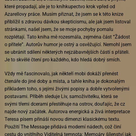
které propadají, ale je to kníhkupectvo krok vpřed od
Azarellovy práce. Musím přiznat, že jsem se k této knize
přiblížil s zdravou dávkou skepticismu, ale jak jsem listoval
stránkami, našel jsem, že se moje pochyby pomalu
rozplétají. Tato kniha mě rozesmála, zejména část “Žádost
o přítele”. Autorův humor je ostrý a osvěžující. Nemohl jsem
se ubránit sdílení některých nejzábavnějších částí s přáteli.
Je to skvělé čtení pro každého, kdo hledá dobrý smích.
Vždy mě fascinovalo, jak někteří mobi dokáží přenést
čtenáře do jiné doby a místa, a tahle kniha je dokonalým
příkladem toho, s jejími živými popisy a dobře vytvořenými
postavami. Příběh sleduje Liv, samoživitelku, která se
svými třemi dcerami přestěhuje na ostrov, doufajíc, že cz
najde nový začátek. Autorova energická a živá interpretace
Teresa písem přináší novou dimenzi klasickému textu.
Použití The Message přidává moderní nádech, což činí
cestu do vnitřního Viditelná temnota: Memoáry šílenství jak