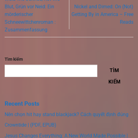
Blut, Grün vor Neid: Ein
Nickel and Dimed: On (Not)
mörderischer
Getting By in America – Free
Schneewittchenroman :
Reads
Zusammenfassung
Tìm kiếm
TÌM
KIẾM
Recent Posts
Nên chọn hit hay stand blackjack? Cách quyết định đúng
Crowntide | (PDF, EPUB)
Jesus Changes Everything: A New World Made Possible |