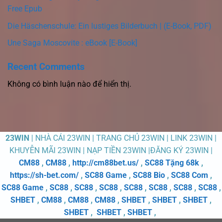
Free Epub
Die Häschenschule: Ein lustiges Bilderbuch | (E-Book, PDF)
Une Saga Moscovite : eBook [E-Book]
Recent Comments
Không có bình luận nào để hiển thị.
23WIN
| NHÀ CÁI 23WIN | TRANG CHỦ 23WIN | LINK 23WIN |
KHUYỄN MÃI 23WIN | NẠP TIỀN 23WIN |ĐĂNG KÝ 23WIN |
CM88
,
CM88
,
http://cm88bet.us/
,
SC88 Tặng 68k
,
https://sh-bet.com/
,
SC88 Game
,
SC88 Bio
,
SC88 Com
,
SC88 Game
,
SC88
,
SC88
,
SC88
,
SC88
,
SC88
,
SC88
,
SC88
,
SHBET
,
CM88
,
CM88
,
CM88
,
SHBET
,
SHBET
,
SHBET
,
SHBET
,
SHBET
,
SHBET
,