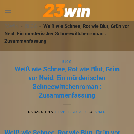
Chuyển
đến
nội
dung
23WIN
-
BLOG
-
Weiß wie Schnee, Rot wie Blut, Grün vor
Neid: Ein mörderischer Schneewittchenroman :
Zusammenfassung
BLOG
Weiß wie Schnee, Rot wie Blut, Grün
vor Neid: Ein mörderischer
Schneewittchenroman :
Zusammenfassung
ĐÃ ĐĂNG TRÊN
THÁNG 10 30, 2025
BỞI
ADMIN
Weiß wie Schnee, Rot wie Blut, Grün vor