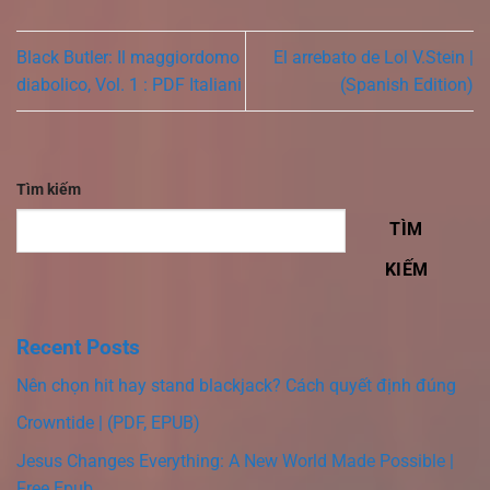
Black Butler: Il maggiordomo
El arrebato de Lol V.Stein |
diabolico, Vol. 1 : PDF Italiani
(Spanish Edition)
Tìm kiếm
TÌM
KIẾM
Recent Posts
Nên chọn hit hay stand blackjack? Cách quyết định đúng
Crowntide | (PDF, EPUB)
Jesus Changes Everything: A New World Made Possible |
Free Epub