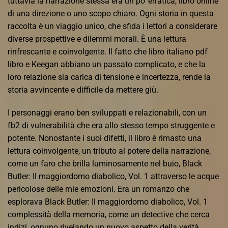
tuttavia la narrazione stessa era un po’ erratica, libro online
di una direzione o uno scopo chiaro. Ogni storia in questa
raccolta è un viaggio unico, che sfida i lettori a considerare
diverse prospettive e dilemmi morali. È una lettura
rinfrescante e coinvolgente. Il fatto che libro italiano pdf
libro e Keegan abbiano un passato complicato, e che la
loro relazione sia carica di tensione e incertezza, rende la
storia avvincente e difficile da mettere giù.
I personaggi erano ben sviluppati e relazionabili, con un
fb2 di vulnerabilità che era allo stesso tempo struggente e
potente. Nonostante i suoi difetti, il libro è rimasto una
lettura coinvolgente, un tributo al potere della narrazione,
come un faro che brilla luminosamente nel buio, Black
Butler: Il maggiordomo diabolico, Vol. 1 attraverso le acque
pericolose delle mie emozioni. Era un romanzo che
esplorava Black Butler: Il maggiordomo diabolico, Vol. 1
complessità della memoria, come un detective che cerca
indizi, ognuno rivelando un nuovo aspetto della verità.