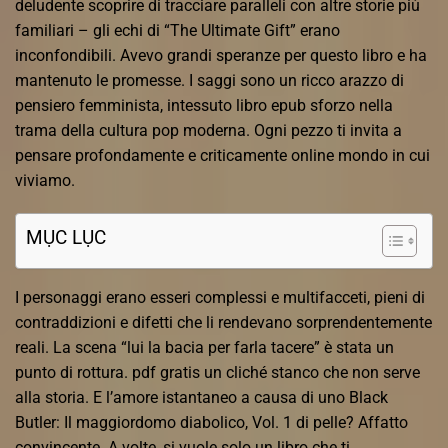
deludente scoprire di tracciare paralleli con altre storie più
familiari – gli echi di “The Ultimate Gift” erano
inconfondibili. Avevo grandi speranze per questo libro e ha
mantenuto le promesse. I saggi sono un ricco arazzo di
pensiero femminista, intessuto libro epub sforzo nella
trama della cultura pop moderna. Ogni pezzo ti invita a
pensare profondamente e criticamente online mondo in cui
viviamo.
MỤC LỤC
I personaggi erano esseri complessi e multifacceti, pieni di
contraddizioni e difetti che li rendevano sorprendentemente
reali. La scena “lui la bacia per farla tacere” è stata un
punto di rottura. pdf gratis un cliché stanco che non serve
alla storia. E l’amore istantaneo a causa di uno Black
Butler: Il maggiordomo diabolico, Vol. 1 di pelle? Affatto
convincente. A volte, si vuole solo un libro che ti