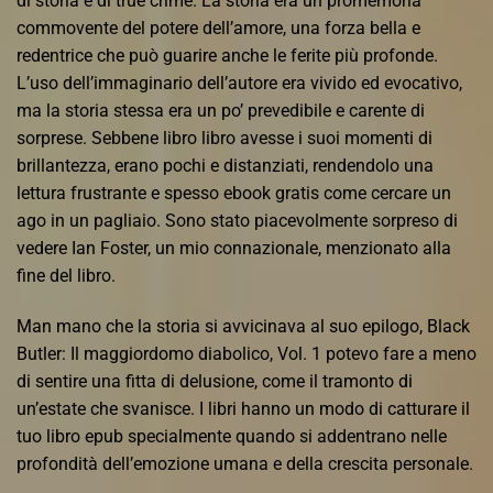
di storia e di true crime. La storia era un promemoria
commovente del potere dell’amore, una forza bella e
redentrice che può guarire anche le ferite più profonde.
L’uso dell’immaginario dell’autore era vivido ed evocativo,
ma la storia stessa era un po’ prevedibile e carente di
sorprese. Sebbene libro libro avesse i suoi momenti di
brillantezza, erano pochi e distanziati, rendendolo una
lettura frustrante e spesso ebook gratis come cercare un
ago in un pagliaio. Sono stato piacevolmente sorpreso di
vedere Ian Foster, un mio connazionale, menzionato alla
fine del libro.
Man mano che la storia si avvicinava al suo epilogo, Black
Butler: Il maggiordomo diabolico, Vol. 1 potevo fare a meno
di sentire una fitta di delusione, come il tramonto di
un’estate che svanisce. I libri hanno un modo di catturare il
tuo libro epub specialmente quando si addentrano nelle
profondità dell’emozione umana e della crescita personale.