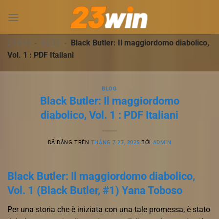
Chuyển
đến
nội
dung
23WIN
-
BLOG
-
Black Butler: Il maggiordomo diabolico,
Vol. 1 : PDF Italiani
BLOG
Black Butler: Il maggiordomo
diabolico, Vol. 1 : PDF Italiani
ĐÃ ĐĂNG TRÊN
THÁNG 7 27, 2025
BỞI
ADMIN
Black Butler: Il maggiordomo diabolico,
Vol. 1 (Black Butler, #1) Yana Toboso
Per una storia che è iniziata con una tale promessa, è stato