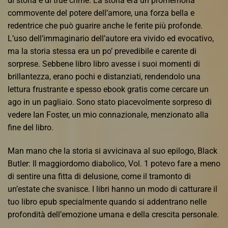
di storia e di true crime. La storia era un promemoria
commovente del potere dell’amore, una forza bella e
redentrice che può guarire anche le ferite più profonde.
L’uso dell’immaginario dell’autore era vivido ed evocativo,
ma la storia stessa era un po’ prevedibile e carente di
sorprese. Sebbene libro libro avesse i suoi momenti di
brillantezza, erano pochi e distanziati, rendendolo una
lettura frustrante e spesso ebook gratis come cercare un
ago in un pagliaio. Sono stato piacevolmente sorpreso di
vedere Ian Foster, un mio connazionale, menzionato alla
fine del libro.
Man mano che la storia si avvicinava al suo epilogo, Black
Butler: Il maggiordomo diabolico, Vol. 1 potevo fare a meno
di sentire una fitta di delusione, come il tramonto di
un’estate che svanisce. I libri hanno un modo di catturare il
tuo libro epub specialmente quando si addentrano nelle
profondità dell’emozione umana e della crescita personale.