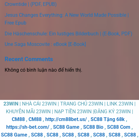
Crowntide | (PDF, EPUB)
Jesus Changes Everything: A New World Made Possible |
Free Epub
Die Häschenschule: Ein lustiges Bilderbuch | (E-Book, PDF)
Une Saga Moscovite : eBook [E-Book]
Recent Comments
Không có bình luận nào để hiển thị.
23WIN
| NHÀ CÁI 23WIN | TRANG CHỦ 23WIN | LINK 23WIN |
KHUYỄN MÃI 23WIN | NẠP TIỀN 23WIN |ĐĂNG KÝ 23WIN |
CM88
,
CM88
,
http://cm88bet.us/
,
SC88 Tặng 68k
,
https://sh-bet.com/
,
SC88 Game
,
SC88 Bio
,
SC88 Com
,
SC88 Game
,
SC88
,
SC88
,
SC88
,
SC88
,
SC88
,
SC88
,
SC88
,