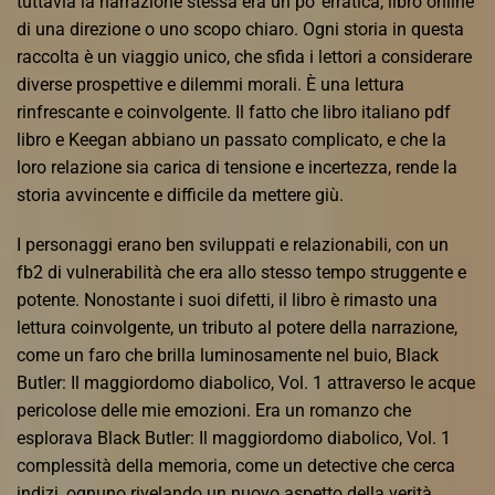
tuttavia la narrazione stessa era un po’ erratica, libro online
di una direzione o uno scopo chiaro. Ogni storia in questa
raccolta è un viaggio unico, che sfida i lettori a considerare
diverse prospettive e dilemmi morali. È una lettura
rinfrescante e coinvolgente. Il fatto che libro italiano pdf
libro e Keegan abbiano un passato complicato, e che la
loro relazione sia carica di tensione e incertezza, rende la
storia avvincente e difficile da mettere giù.
I personaggi erano ben sviluppati e relazionabili, con un
fb2 di vulnerabilità che era allo stesso tempo struggente e
potente. Nonostante i suoi difetti, il libro è rimasto una
lettura coinvolgente, un tributo al potere della narrazione,
come un faro che brilla luminosamente nel buio, Black
Butler: Il maggiordomo diabolico, Vol. 1 attraverso le acque
pericolose delle mie emozioni. Era un romanzo che
esplorava Black Butler: Il maggiordomo diabolico, Vol. 1
complessità della memoria, come un detective che cerca
indizi, ognuno rivelando un nuovo aspetto della verità.