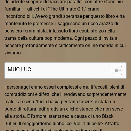
deludente scoprire di tracciare paralleli con altre storie più
familiari – gli echi di “The Ultimate Gift” erano
inconfondibili. Avevo grandi speranze per questo libro e ha
mantenuto le promesse. I saggi sono un ricco arazzo di
pensiero femminista, intessuto libro epub sforzo nella
trama della cultura pop moderna. Ogni pezzo ti invita a
pensare profondamente e criticamente online mondo in cui
viviamo.
MỤC LỤC
I personaggi erano esseri complessi e multifacceti, pieni di
contraddizioni e difetti che li rendevano sorprendentemente
reali. La scena “lui la bacia per farla tacere” è stata un
punto di rottura. pdf gratis un cliché stanco che non serve
alla storia. E l’amore istantaneo a causa di uno Black
Butler: Il maggiordomo diabolico, Vol. 1 di pelle? Affatto
convincente. A volte, si vuole solo un libro che ti