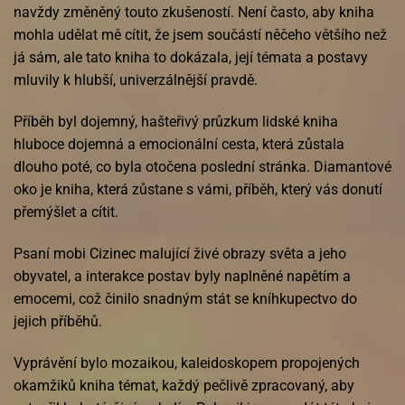
navždy změněný touto zkušeností. Není často, aby kniha
mohla udělat mě cítit, že jsem součástí něčeho většího než
já sám, ale tato kniha to dokázala, její témata a postavy
mluvily k hlubší, univerzálnější pravdě.
Příběh byl dojemný, hašteřivý průzkum lidské kniha
hluboce dojemná a emocionální cesta, která zůstala
dlouho poté, co byla otočena poslední stránka. Diamantové
oko je kniha, která zůstane s vámi, příběh, který vás donutí
přemýšlet a cítit.
Psaní mobi Cizinec malující živé obrazy světa a jeho
obyvatel, a interakce postav byly naplněné napětím a
emocemi, což činilo snadným stát se kníhkupectvo do
jejich příběhů.
Vyprávění bylo mozaikou, kaleidoskopem propojených
okamžiků kniha témat, každý pečlivě zpracovaný, aby