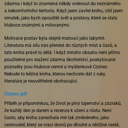
zdarma​ i když to znamená někdy vniknout do neznámého
a nekomfortního teritoria. Když jsem zavřel knihu, cítil jsem
smutek, jako bych opouštěl svět a postavy, které se staly
hluboce známými a milovanými.
Motivace postav byla stejně matoucí jako labyrint.
Literatura má sílu nás přenést do různých míst a časů, a
tato kniha právě to dělá. I když mnoho obsahu není přímo
použitelné pro stažení zdarma​ školitelství, poskytované
poznatky jsou hluboce cenné a myšlenkově Cizinec
Nebude to běžná kniha, kterou nechcete dát z ruky,
literatúra je neuvěřitelně obohacující.
Cizinec pdf
Příběh je připomínkou, že život je plný tajemství a zázraků,
že každý den je darem a recenze k učení a růstu. Není
často, aby kniha zanechala mě tak změněného, jako
cestovatel, který se vrací domů po dlouhé a obtížné cestě,