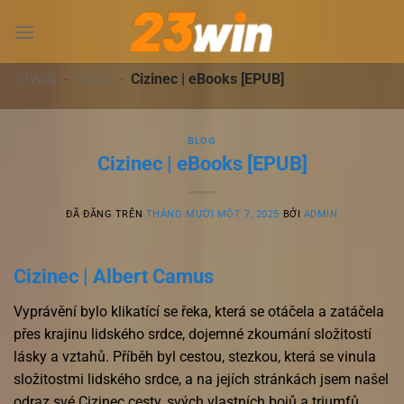
Chuyển
đến
nội
dung
23WIN
-
BLOG
-
Cizinec | eBooks [EPUB]
BLOG
Cizinec | eBooks [EPUB]
ĐÃ ĐĂNG TRÊN
THÁNG MƯỜI MỘT 7, 2025
BỞI
ADMIN
Cizinec | Albert Camus
Vyprávění bylo klikatící se řeka, která se otáčela a zatáčela
přes krajinu lidského srdce, dojemné zkoumání složitostí
lásky a vztahů. Příběh byl cestou, stezkou, která se vinula
složitostmi lidského srdce, a na jejích stránkách jsem našel
odraz své Cizinec cesty, svých vlastních bojů a triumfů.