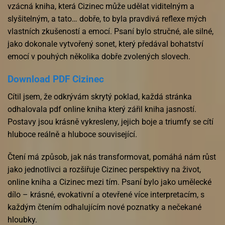
vzácná kniha, která Cizinec může udělat viditelným a
slyšitelným, a tato… dobře, to byla pravdivá reflexe mých
vlastních zkušeností a emocí. Psaní bylo stručné, ale silné,
jako dokonale vytvořený sonet, který předával bohatství
emocí v pouhých několika dobře zvolených slovech.
Download PDF Cizinec
Cítil jsem, že odkrývám skrytý poklad, každá stránka
odhalovala pdf online kniha který zářil kniha jasností.
Postavy jsou krásně vykresleny, jejich boje a triumfy se cítí
hluboce reálně a hluboce související.
Čtení má způsob, jak nás transformovat, pomáhá nám růst
jako jednotlivci a rozšiřuje Cizinec perspektivy na život,
online kniha a Cizinec mezi tím. Psaní bylo jako umělecké
dílo – krásné, evokativní a otevřené více interpretacím, s
každým čtením odhalujícím nové poznatky a nečekané
hloubky.