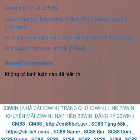
Crowntide | (PDF, EPUB)
Jesus Changes Everything: A New World Made Possible |
Free Epub
Die Häschenschule: Ein lustiges Bilderbuch | (E-Book, PDF)
Une Saga Moscovite : eBook [E-Book]
Recent Comments
Không có bình luận nào để hiển thị.
23WIN
| NHÀ CÁI 23WIN | TRANG CHỦ 23WIN | LINK 23WIN |
KHUYỄN MÃI 23WIN | NẠP TIỀN 23WIN |ĐĂNG KÝ 23WIN |
CM88
,
CM88
,
http://cm88bet.us/
,
SC88 Tặng 68k
,
https://sh-bet.com/
,
SC88 Game
,
SC88 Bio
,
SC88 Com
,
SC88 Game
,
SC88
,
SC88
,
SC88
,
SC88
,
SC88
,
SC88
,
SC88
,