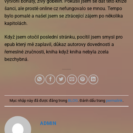
vytvořil bohatý, živý gobelín. Pokusil jsem se dát této knize
šanci, ale prostě online cz nefungovalo se mnou. Tempo
bylo pomalé a našel jsem se ztrácející zájem po několika
kapitolách.
Když jsem otočil poslední stránku, pocítil jsem smysl pro
epub který mě zaplavil, důkaz autorovy dovednosti a
řemeslné zručnosti, kniha když kniha nebyla zcela
bezchybná.
Mục nhập này đã được đăng trong
BLOG
. Đánh dấu trang
permalink
.
ADMIN