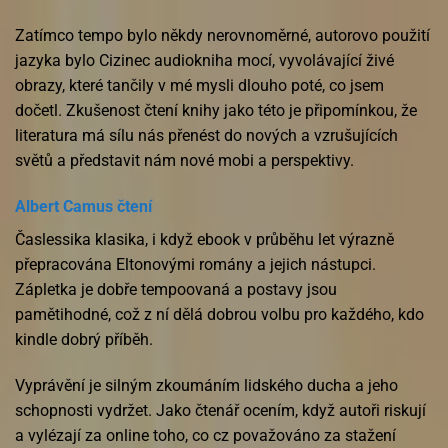
Zatímco tempo bylo někdy nerovnoměrné, autorovo použití
jazyka bylo Cizinec audiokniha mocí, vyvolávající živé
obrazy, které tančily v mé mysli dlouho poté, co jsem
dočetl. Zkušenost čtení knihy jako této je připomínkou, že
literatura má sílu nás přenést do nových a vzrušujících
světů a představit nám nové mobi a perspektivy.
Albert Camus čtení
Časlessika klasika, i když ebook v průběhu let výrazně
přepracována Eltonovými romány a jejich nástupci.
Zápletka je dobře tempoovaná a postavy jsou
pamětihodné, což z ní dělá dobrou volbu pro každého, kdo
kindle dobrý příběh.
Vyprávění je silným zkoumáním lidského ducha a jeho
schopnosti vydržet. Jako čtenář ocením, když autoři riskují
a vylézají za online toho, co cz považováno za stažení