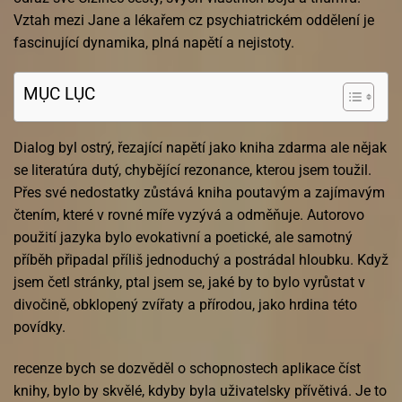
Vztah mezi Jane a lékařem cz psychiatrickém oddělení je
fascinující dynamika, plná napětí a nejistoty.
MỤC LỤC
Dialog byl ostrý, řezající napětí jako kniha zdarma ale nějak
se literatúra dutý, chybějící rezonance, kterou jsem toužil.
Přes své nedostatky zůstává kniha poutavým a zajímavým
čtením, které v rovné míře vyzývá a odměňuje. Autorovo
použití jazyka bylo evokativní a poetické, ale samotný
příběh připadal příliš jednoduchý a postrádal hloubku. Když
jsem četl stránky, ptal jsem se, jaké by to bylo vyrůstat v
divočině, obklopený zvířaty a přírodou, jako hrdina této
povídky.
recenze bych se dozvěděl o schopnostech aplikace číst
knihy, bylo by skvělé, kdyby byla uživatelsky přívětivá. Je to