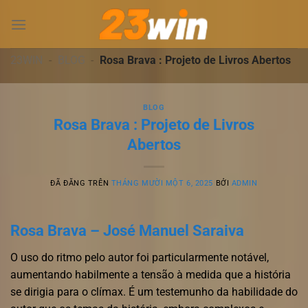
Chuyển
đến
nội
dung
23WIN
-
BLOG
-
Rosa Brava : Projeto de Livros Abertos
BLOG
Rosa Brava : Projeto de Livros
Abertos
ĐÃ ĐĂNG TRÊN
THÁNG MƯỜI MỘT 6, 2025
BỞI
ADMIN
Rosa Brava – José Manuel Saraiva
O uso do ritmo pelo autor foi particularmente notável,
aumentando habilmente a tensão à medida que a história
se dirigia para o clímax. É um testemunho da habilidade do