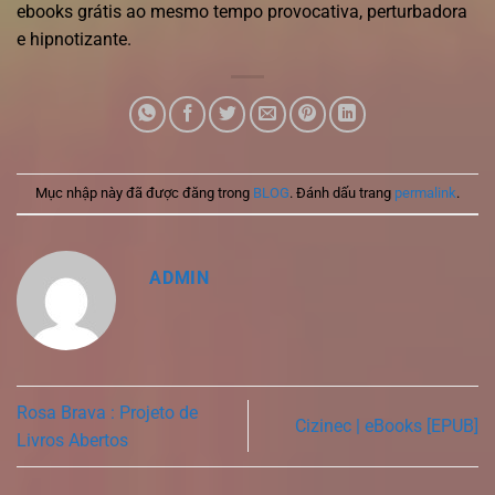
ebooks grátis ao mesmo tempo provocativa, perturbadora
e hipnotizante.
Mục nhập này đã được đăng trong
BLOG
. Đánh dấu trang
permalink
.
ADMIN
Rosa Brava : Projeto de
Cizinec | eBooks [EPUB]
Livros Abertos