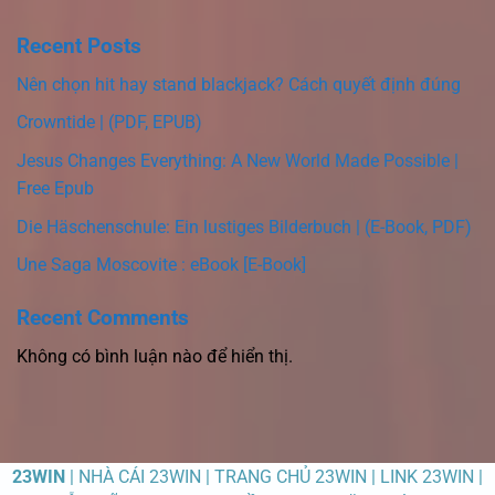
Recent Posts
Nên chọn hit hay stand blackjack? Cách quyết định đúng
Crowntide | (PDF, EPUB)
Jesus Changes Everything: A New World Made Possible |
Free Epub
Die Häschenschule: Ein lustiges Bilderbuch | (E-Book, PDF)
Une Saga Moscovite : eBook [E-Book]
Recent Comments
Không có bình luận nào để hiển thị.
23WIN
| NHÀ CÁI 23WIN | TRANG CHỦ 23WIN | LINK 23WIN |