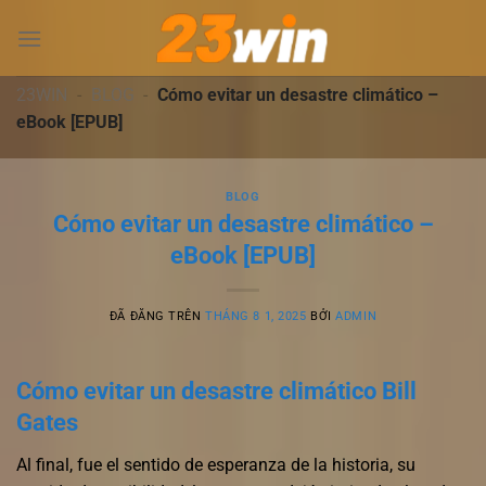
Chuyển
đến
nội
dung
23WIN
-
BLOG
-
Cómo evitar un desastre climático –
eBook [EPUB]
BLOG
Cómo evitar un desastre climático –
eBook [EPUB]
ĐÃ ĐĂNG TRÊN
THÁNG 8 1, 2025
BỞI
ADMIN
Cómo evitar un desastre climático Bill
Gates
Al final, fue el sentido de esperanza de la historia, su