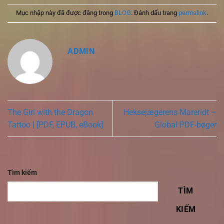
Mục nhập này đã được đăng trong
BLOG
. Đánh dấu trang
permalink
.
ADMIN
The Girl with the Dragon
Heksejægerens Mareridt –
Tattoo | [PDF, EPUB, eBook]
Global PDF-bøger
Tìm kiếm
TÌM
KIẾM