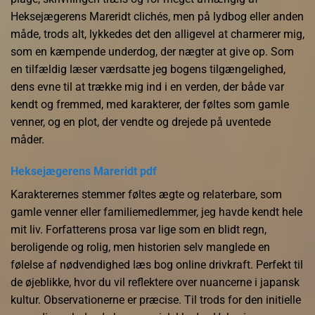
Heksejægerens Mareridt clichés, men på lydbog eller anden
måde, trods alt, lykkedes det den alligevel at charmerer mig,
som en kæmpende underdog, der nægter at give op. Som
en tilfældig læser værdsatte jeg bogens tilgængelighed,
dens evne til at trække mig ind i en verden, der både var
kendt og fremmed, med karakterer, der føltes som gamle
venner, og en plot, der vendte og drejede på uventede
måder.
Heksejægerens Mareridt pdf
Karakterernes stemmer føltes ægte og relaterbare, som
gamle venner eller familiemedlemmer, jeg havde kendt hele
mit liv. Forfatterens prosa var lige som en blidt regn,
beroligende og rolig, men historien selv manglede en
følelse af nødvendighed læs bog online drivkraft. Perfekt til
de øjeblikke, hvor du vil reflektere over nuancerne i japansk
kultur. Observationerne er præcise. Til trods for den initielle