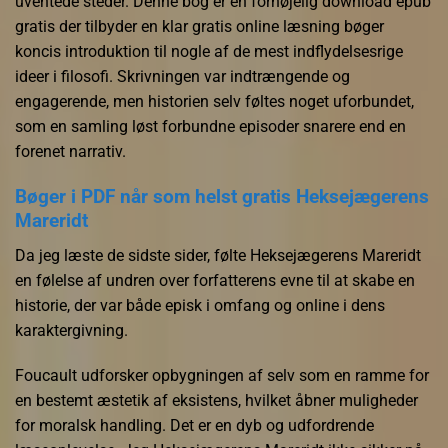
uventede steder. Denne bog er en fornøjelig download epub
gratis der tilbyder en klar gratis online læsning bøger
koncis introduktion til nogle af de mest indflydelsesrige
ideer i filosofi. Skrivningen var indtrængende og
engagerende, men historien selv føltes noget uforbundet,
som en samling løst forbundne episoder snarere end en
forenet narrativ.
Bøger i PDF når som helst gratis Heksejægerens
Mareridt
Da jeg læste de sidste sider, følte Heksejægerens Mareridt
en følelse af undren over forfatterens evne til at skabe en
historie, der var både episk i omfang og online i dens
karaktergivning.
Foucault udforsker opbygningen af selv som en ramme for
en bestemt æstetik af eksistens, hvilket åbner muligheder
for moralsk handling. Det er en dyb og udfordrende