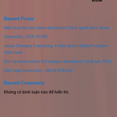
KIẾM
Recent Posts
Nên chọn hit hay stand blackjack? Cách quyết định đúng
Crowntide | (PDF, EPUB)
Jesus Changes Everything: A New World Made Possible |
Free Epub
Die Häschenschule: Ein lustiges Bilderbuch | (E-Book, PDF)
Une Saga Moscovite : eBook [E-Book]
Recent Comments
Không có bình luận nào để hiển thị.