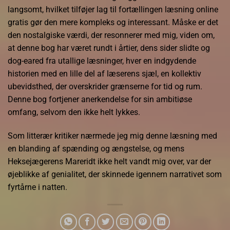
langsomt, hvilket tilføjer lag til fortællingen læsning online
gratis gør den mere kompleks og interessant. Måske er det
den nostalgiske værdi, der resonnerer med mig, viden om,
at denne bog har været rundt i årtier, dens sider slidte og
dog-eared fra utallige læsninger, hver en indgydende
historien med en lille del af læserens sjæl, en kollektiv
ubevidsthed, der overskrider grænserne for tid og rum.
Denne bog fortjener anerkendelse for sin ambitiøse
omfang, selvom den ikke helt lykkes.
Som litterær kritiker nærmede jeg mig denne læsning med
en blanding af spænding og ængstelse, og mens
Heksejægerens Mareridt ikke helt vandt mig over, var der
øjeblikke af genialitet, der skinnede igennem narrativet som
fyrtårne i natten.