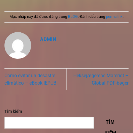
Mục nhập này đã được đăng trong
BLOG
. Đánh dấu trang
permalink
.
ADMIN
Cómo evitar un desastre
Heksejægerens Mareridt –
climático – eBook [EPUB]
Global PDF-bøger
Tìm kiếm
TÌM