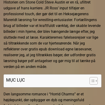
Historien om Stone Cold Steve Austin er en rå, ufiltret
udgave af hans karriere. JR Ross’ input tilføjer en
professionel touch, der gør det til en Heksejægerens
Mareridt læsning for wrestling-entusiaster. Fortællingens
brug af billeder var et kraftfuldt værktøj, der skabte levende
billeder i min hjerne, der blev hængende længe efter, jeg
sluttede med at læse. Karakterernes følelsesrejser var lige
så tiltrækkende som de var hjertesørende. Når jeg
reflekterer over gratis epub download egne læsevaner,
realiserer jeg, at jeg tiltrækkes bøger, der udfordrer gratis
læsning bøger pdf antagelser og gør mig til at tænke på
verden på en anden måde.
MỤC LỤC
Den langsomme romance i “Horrid Charms” er et
højdepunkt, der opbygger en dyb og meningsfuld