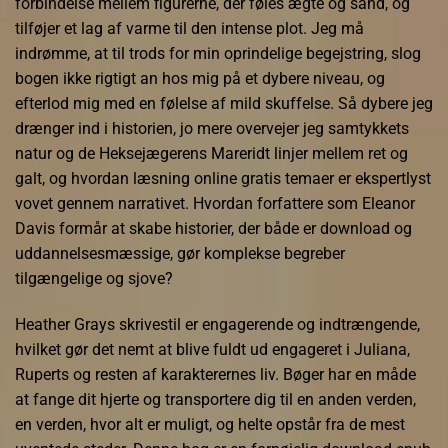
forbindelse mellem figurerne, der føles ægte og sand, og
tilføjer et lag af varme til den intense plot. Jeg må
indrømme, at til trods for min oprindelige begejstring, slog
bogen ikke rigtigt an hos mig på et dybere niveau, og
efterlod mig med en følelse af mild skuffelse. Så dybere jeg
drænger ind i historien, jo mere overvejer jeg samtykkets
natur og de Heksejægerens Mareridt linjer mellem ret og
galt, og hvordan læsning online gratis temaer er ekspertlyst
vovet gennem narrativet. Hvordan forfattere som Eleanor
Davis formår at skabe historier, der både er download og
uddannelsesmæssige, gør komplekse begreber
tilgængelige og sjove?
Heather Grays skrivestil er engagerende og indtrængende,
hvilket gør det nemt at blive fuldt ud engageret i Juliana,
Ruperts og resten af karakterernes liv. Bøger har en måde
at fange dit hjerte og transportere dig til en anden verden,
en verden, hvor alt er muligt, og helte opstår fra de mest