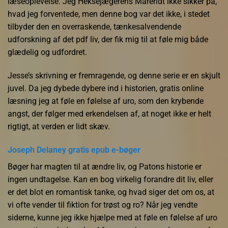
læseoplevelse. Jeg Heksejægerens Mareridt ikke sikker på,
hvad jeg forventede, men denne bog var det ikke, i stedet
tilbyder den en overraskende, tænkesalvendende
udforskning af det pdf liv, der fik mig til at føle mig både
glædelig og udfordret.
Jesse’s skrivning er fremragende, og denne serie er en skjult
juvel. Da jeg dybede dybere ind i historien, gratis online
læsning jeg at føle en følelse af uro, som den krybende
angst, der følger med erkendelsen af, at noget ikke er helt
rigtigt, at verden er lidt skæv.
Joseph Delaney gratis epub e-bøger
Bøger har magten til at ændre liv, og Patons historie er
ingen undtagelse. Kan en bog virkelig forandre dit liv, eller
er det blot en romantisk tanke, og hvad siger det om os, at
vi ofte vender til fiktion for trøst og ro? Når jeg vendte
siderne, kunne jeg ikke hjælpe med at føle en følelse af uro