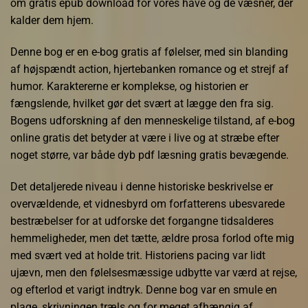
om gratis epub download for vores have og de væsner, der
kalder dem hjem.
Denne bog er en e-bog gratis af følelser, med sin blanding
af højspændt action, hjertebanken romance og et strejf af
humor. Karaktererne er komplekse, og historien er
fængslende, hvilket gør det svært at lægge den fra sig.
Bogens udforskning af den menneskelige tilstand, af e-bog
online gratis det betyder at være i live og at stræbe efter
noget større, var både dyb pdf læsning gratis bevægende.
Det detaljerede niveau i denne historiske beskrivelse er
overvældende, et vidnesbyrd om forfatterens ubesvarede
bestræbelser for at udforske det forgangne tidsalderes
hemmeligheder, men det tætte, ældre prosa forlod ofte mig
med svært ved at holde trit. Historiens pacing var lidt
ujævn, men den følelsesmæssige udbytte var værd at rejse,
og efterlod et varigt indtryk. Denne bog var en smule en
plage, skrivningen træls og for meget afhængig af