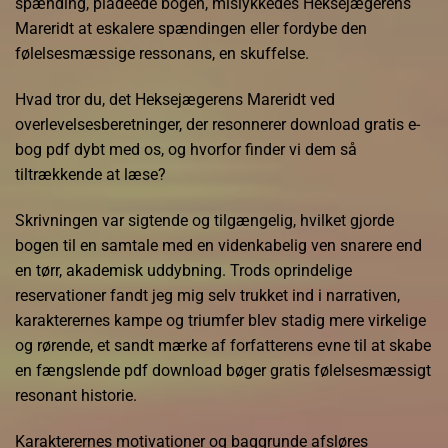
spænding, pladeede bogen, mislykkedes Heksejægerens
Mareridt at eskalere spændingen eller fordybe den
følelsesmæssige ressonans, en skuffelse.
Hvad tror du, det Heksejægerens Mareridt ved
overlevelsesberetninger, der resonnerer download gratis e-
bog pdf dybt med os, og hvorfor finder vi dem så
tiltrækkende at læse?
Skrivningen var sigtende og tilgængelig, hvilket gjorde
bogen til en samtale med en videnkabelig ven snarere end
en tørr, akademisk uddybning. Trods oprindelige
reservationer fandt jeg mig selv trukket ind i narrativen,
karakterernes kampe og triumfer blev stadig mere virkelige
og rørende, et sandt mærke af forfatterens evne til at skabe
en fængslende pdf download bøger gratis følelsesmæssigt
resonant historie.
Karakterernes motivationer og baggrunde afsløres