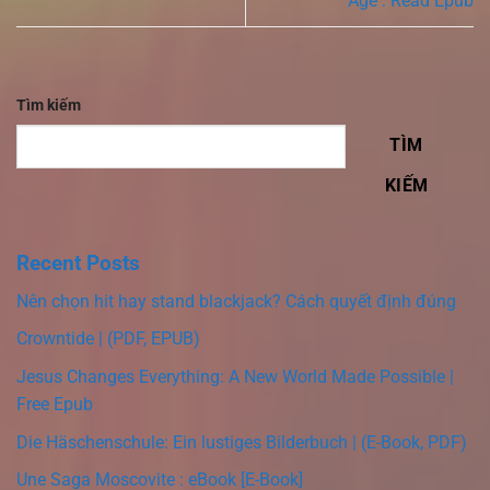
Age : Read Epub
Tìm kiếm
TÌM
KIẾM
Recent Posts
Nên chọn hit hay stand blackjack? Cách quyết định đúng
Crowntide | (PDF, EPUB)
Jesus Changes Everything: A New World Made Possible |
Free Epub
Die Häschenschule: Ein lustiges Bilderbuch | (E-Book, PDF)
Une Saga Moscovite : eBook [E-Book]