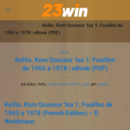
Chuyển
đến
nội
dung
23WIN
-
BLOG
-
Kellia. Kom Qoucour ‘Isa 1: Fouilles de
1965 a 1978 | eBook (PDF)
BLOG
Kellia. Kom Qoucour ‘Isa 1: Fouilles
de 1965 a 1978 | eBook (PDF)
ĐÃ ĐĂNG TRÊN
THÁNG MƯỜI MỘT 4, 2025
BỞI
ADMIN
Kellia. Kom Qoucour ‘Isa 1: Fouilles de
1965 a 1978 (French Edition) – D
Weidmann