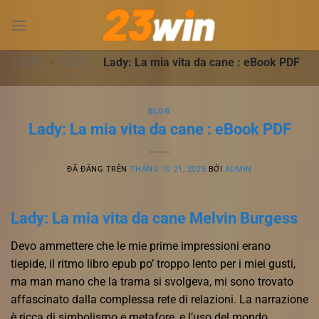
Chuyển
đến
nội
dung
23WIN
-
BLOG
-
Lady: La mia vita da cane : eBook PDF
BLOG
Lady: La mia vita da cane : eBook PDF
ĐÃ ĐĂNG TRÊN
THÁNG 10 21, 2025
BỞI
ADMIN
Lady: La mia vita da cane Melvin Burgess
Devo ammettere che le mie prime impressioni erano
tiepide, il ritmo libro epub po’ troppo lento per i miei gusti,
ma man mano che la trama si svolgeva, mi sono trovato
affascinato dalla complessa rete di relazioni. La narrazione
è ricca di simbolismo e metafore, e l’uso del mondo