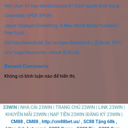
Nên chọn hit hay stand blackjack? Cách quyết định đúng
Crowntide | (PDF, EPUB)
Jesus Changes Everything: A New World Made Possible |
Free Epub
Die Häschenschule: Ein lustiges Bilderbuch | (E-Book, PDF)
Une Saga Moscovite : eBook [E-Book]
Recent Comments
Không có bình luận nào để hiển thị.
23WIN
| NHÀ CÁI 23WIN | TRANG CHỦ 23WIN | LINK 23WIN |
KHUYỄN MÃI 23WIN | NẠP TIỀN 23WIN |ĐĂNG KÝ 23WIN |
CM88
,
CM88
,
http://cm88bet.us/
,
SC88 Tặng 68k
,