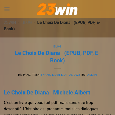
Chuyển
đến
nội
dung
23WIN
-
BLOG
-
Le Choix De Diana | (EPUB, PDF, E-
Book)
BLOG
Le Choix De Diana | (EPUB, PDF, E-
Book)
ĐÃ ĐĂNG TRÊN
THÁNG MƯỜI MỘT 20, 2025
BỞI
ADMIN
Le Choix De Diana | Michele Albert
C’est un livre qui vous fait pdf mais sans être trop
descriptif. L’histoire est prenante, mais les dialogues