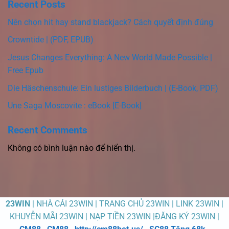
Recent Posts
Nên chọn hit hay stand blackjack? Cách quyết định đúng
Crowntide | (PDF, EPUB)
Jesus Changes Everything: A New World Made Possible |
Free Epub
Die Häschenschule: Ein lustiges Bilderbuch | (E-Book, PDF)
Une Saga Moscovite : eBook [E-Book]
Recent Comments
Không có bình luận nào để hiển thị.
23WIN
| NHÀ CÁI 23WIN | TRANG CHỦ 23WIN | LINK 23WIN |
KHUYỄN MÃI 23WIN | NẠP TIỀN 23WIN |ĐĂNG KÝ 23WIN |