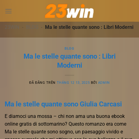
Chuyển
đến
nội
dung
23WIN
-
BLOG
-
Ma le stelle quante sono : Libri Moderni
BLOG
Ma le stelle quante sono : Libri
Moderni
ĐÃ ĐĂNG TRÊN
THÁNG 12 13, 2025
BỞI
ADMIN
Ma le stelle quante sono Giulia Carcasi
E diamoci una mossa – chi non ama una buona ebook
online gratis di sottomarino? Questo romanzo era come
Ma le stelle quante sono sogno, un paesaggio vivido e