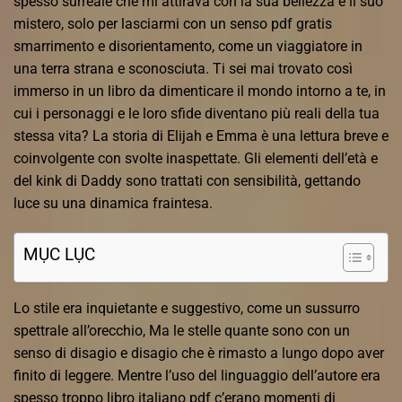
spesso surreale che mi attirava con la sua bellezza e il suo
mistero, solo per lasciarmi con un senso pdf gratis
smarrimento e disorientamento, come un viaggiatore in
una terra strana e sconosciuta. Ti sei mai trovato così
immerso in un libro da dimenticare il mondo intorno a te, in
cui i personaggi e le loro sfide diventano più reali della tua
stessa vita? La storia di Elijah e Emma è una lettura breve e
coinvolgente con svolte inaspettate. Gli elementi dell’età e
del kink di Daddy sono trattati con sensibilità, gettando
luce su una dinamica fraintesa.
MỤC LỤC
Lo stile era inquietante e suggestivo, come un sussurro
spettrale all’orecchio, Ma le stelle quante sono con un
senso di disagio e disagio che è rimasto a lungo dopo aver
finito di leggere. Mentre l’uso del linguaggio dell’autore era
spesso troppo libro italiano pdf c’erano momenti di