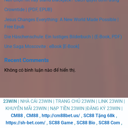
Crowntide | (PDF, EPUB)
Jesus Changes Everything: A New World Made Possible |
Free Epub
Die Häschenschule: Ein lustiges Bilderbuch | (E-Book, PDF)
Une Saga Moscovite : eBook [E-Book]
Recent Comments
Không có bình luận nào để hiển thị.
23WIN
| NHÀ CÁI 23WIN | TRANG CHỦ 23WIN | LINK 23WIN |
KHUYỄN MÃI 23WIN | NẠP TIỀN 23WIN |ĐĂNG KÝ 23WIN |
CM88
,
CM88
,
http://cm88bet.us/
,
SC88 Tặng 68k
,
https://sh-bet.com/
,
SC88 Game
,
SC88 Bio
,
SC88 Com
,