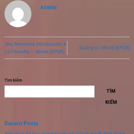
ADMIN
Una Brevísima Introducción A
Saving 6 | eBook [EPUB]
La Filosofía – eBook (EPUB)
Tìm kiếm
TÌM
KIẾM
Recent Posts
Nên chọn hit hay stand blackjack? Cách quyết định đúng