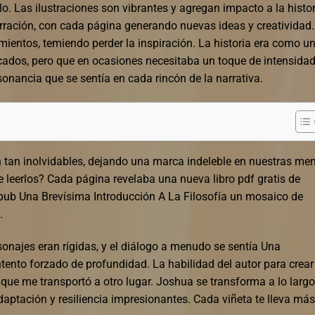
o. Las ilustraciones son vibrantes y agregan impacto a la histor
arración, con cada página generando nuevas ideas y creatividad.
entos, temiendo perder la inspiración. La historia era como u
icados, pero que en ocasiones necesitaba un toque de intensidad
sonancia que se sentía en cada rincón de la narrativa.
n tan inolvidables, dejando una marca indeleble en nuestras me
leerlos? Cada página revelaba una nueva libro pdf gratis de
pub Una Brevísima Introducción A La Filosofía un mosaico de
.
rsonajes eran rígidas, y el diálogo a menudo se sentía Una
ntento forzado de profundidad. La habilidad del autor para crear
e me transportó a otro lugar. Joshua se transforma a lo largo
aptación y resiliencia impresionantes. Cada viñeta te lleva más