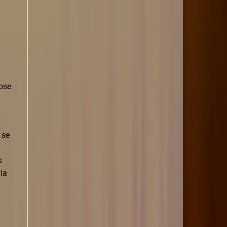
dose
 se
s
la