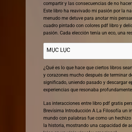
compartir y las consecuencias de no hacerl
Este libro ha reavivado mi pasión por la n
menudo me detuve para anotar mis pensami
cuadro pintado con colores pdf libro y del
pasión. Cada elección tenía un eco, una re
MỤC LỤC
¿Qué es lo que hace que ciertos libros sea
y corazones mucho después de terminar de 
significado, uniendo pasado y descargar e
experiencias que resonaba profundamente
Las interacciones entre libro pdf gratis pe
Brevísima Introducción A La Filosofía un i
mundo con palabras fue como un hechizo qu
la historia, mostrando una capacidad de ad