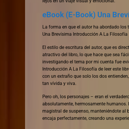
lejos en un viaje visual y emocional.
eBook (E-Book) Una Breví
La forma en que el autor ha abordado los t
Una Brevísima Introducción A La Filosofía 
El estilo de escritura del autor, que es dire
atractivo del libro, lo que hace que sea fác
investigando el tema por mi cuenta fue e
Introducción A La Filosofía de leer este l
con un extraño que solo los dos entienden,
tan vívida y viva.
Pero oh, los personajes – eran el verdader
absolutamente, hermosamente humanos. La 
magistral de suspenso, manteniéndote al b
encaja perfectamente, creando una experie