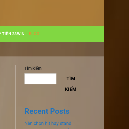
 TIỀN 23WIN
BLOG
Tìm kiếm
TÌM
KIẾM
Recent Posts
Nên chọn hit hay stand