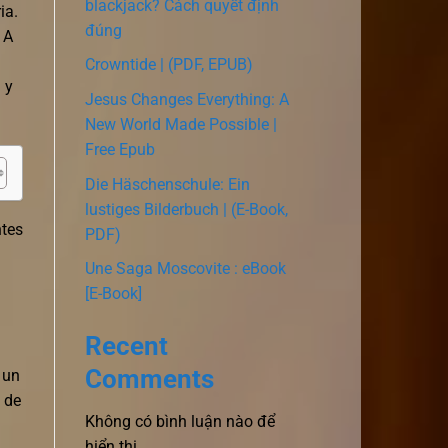
blackjack? Cách quyết định
ia.
đúng
 A
n
Crowntide | (PDF, EPUB)
 y
Jesus Changes Everything: A
New World Made Possible |
Free Epub
Die Häschenschule: Ein
lustiges Bilderbuch | (E-Book,
ntes
PDF)
Une Saga Moscovite : eBook
[E-Book]
Recent
Comments
 un
 de
Không có bình luận nào để
hiển thị.