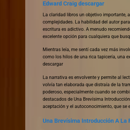
Edward Craig descargar
La claridad libros un objetivo importante, 
complejidades. La habilidad del autor para 
escritura es adictivo. A menudo recomiendo 
excelente opción para cualquiera que busqu
Mientras leía, me sentí cada vez más invol
como los hilos de una rica tapicería, una 
descargar
La narrativa es envolvente y permite al lec
volvía tan elaborada que distraía de la tr
poderoso, especialmente cuando se combin
destacados de Una Brevísima Introducción A
aceptación y el autoconocimiento, que se en
Una Brevísima Introducción A La F