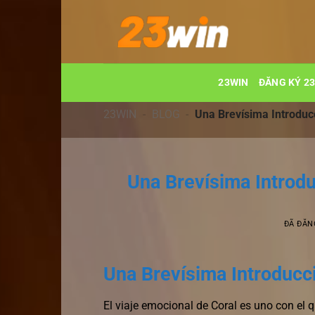
Chuyển
đến
nội
dung
23WIN
ĐĂNG KÝ 2
23WIN
-
BLOG
-
Una Brevísima Introduc
Una Brevísima Introdu
ĐÃ ĐĂN
Una Brevísima Introducci
El viaje emocional de Coral es uno con el q