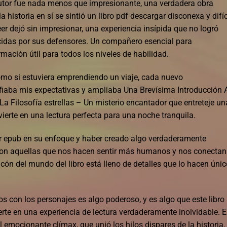
 autor fue nada menos que impresionante, una verdadera obra
la historia en sí se sintió un libro pdf descargar disconexa y difíc
er dejó sin impresionar, una experiencia insípida que no logró
ecidas por sus defensores. Un compañero esencial para
rmación útil para todos los niveles de habilidad.
omo si estuviera emprendiendo un viaje, cada nuevo
fiaba mis expectativas y ampliaba Una Brevísima Introducción 
La Filosofía estrellas – Un misterio encantador que entreteje un
nvierte en una lectura perfecta para una noche tranquila.
r epub en su enfoque y haber creado algo verdaderamente
son aquellas que nos hacen sentir más humanos y nos conectan
ncón del mundo del libro está lleno de detalles que lo hacen únic
con los personajes es algo poderoso, y es algo que este libro
erte en una experiencia de lectura verdaderamente inolvidable. E
el emocionante clímax, que unió los hilos dispares de la historia.