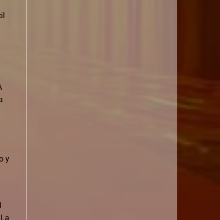
il
A
a
o y
l
 La