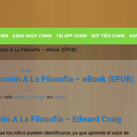
3WIN
ĐĂNG NHẬP 23WIN
TẢI APP 23WIN
RÚT TIỀN 23WIN
NẠP
ción A La Filosofía – eBook (EPUB)
BLOG
cción A La Filosofía – eBook (EPUB)
G TRÊN
THÁNG 12 13, 2025
BỞI
ADMIN
ón A La Filosofía – Edward Craig
ue los niños pueden identificarse, ya que aprende el valor de