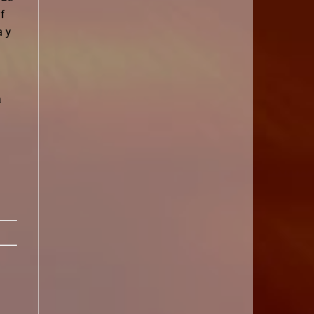
df
a y
a