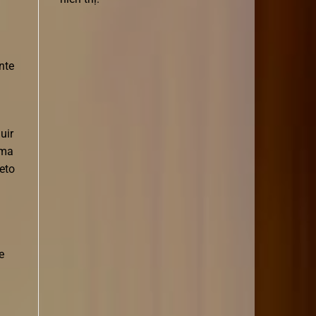
nte
uir
ima
eto
e