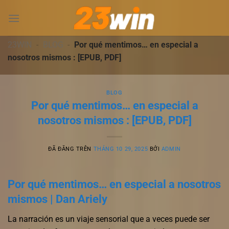
Chuyển
đến
nội
dung
23WIN
-
BLOG
-
Por qué mentimos… en especial a
nosotros mismos : [EPUB, PDF]
BLOG
Por qué mentimos… en especial a
nosotros mismos : [EPUB, PDF]
ĐÃ ĐĂNG TRÊN
THÁNG 10 29, 2025
BỞI
ADMIN
Por qué mentimos… en especial a nosotros
mismos | Dan Ariely
La narración es un viaje sensorial que a veces puede ser