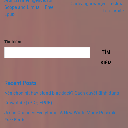
Artificial Intelligence: Its
Cartea ignoranţei | Lectură
Scope and Limits – Free
fără limite
Epub
Tìm kiếm
TÌM
KIẾM
Recent Posts
Nên chọn hit hay stand blackjack? Cách quyết định đúng
Crowntide | (PDF, EPUB)
Jesus Changes Everything: A New World Made Possible |
Free Epub